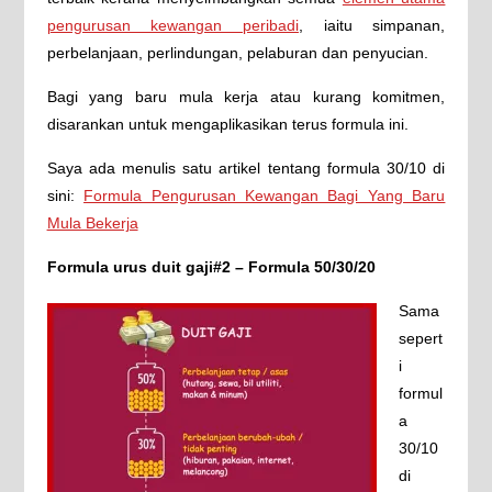
pengurusan kewangan peribadi
, iaitu simpanan,
perbelanjaan, perlindungan, pelaburan dan penyucian.
Bagi yang baru mula kerja atau kurang komitmen,
disarankan untuk mengaplikasikan terus formula ini.
Saya ada menulis satu artikel tentang formula 30/10 di
sini:
Formula Pengurusan Kewangan Bagi Yang Baru
Mula Bekerja
Formula urus duit gaji#2 – Formula 50/30/20
Sama
sepert
i
formul
a
30/10
di