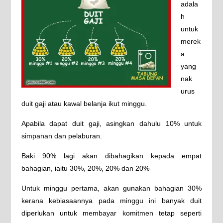
adala
h
untuk
merek
a
yang
nak
urus
duit gaji atau kawal belanja ikut minggu.
Apabila dapat duit gaji, asingkan dahulu 10% untuk
simpanan dan pelaburan.
Baki 90% lagi akan dibahagikan kepada empat
bahagian, iaitu 30%, 20%, 20% dan 20%
Untuk minggu pertama, akan gunakan bahagian 30%
kerana kebiasaannya pada minggu ini banyak duit
diperlukan untuk membayar komitmen tetap seperti