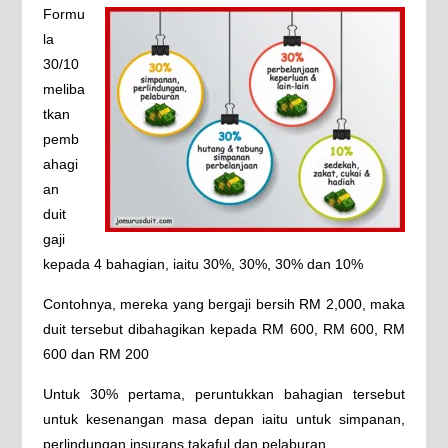
Formu
la
30/10
meliba
tkan
pemb
ahagi
an
duit
gaji
kepada 4 bahagian, iaitu 30%, 30%, 30% dan 10%
Contohnya, mereka yang bergaji bersih RM 2,000, maka
duit tersebut dibahagikan kepada RM 600, RM 600, RM
600 dan RM 200
Untuk 30% pertama, peruntukkan bahagian tersebut
untuk kesenangan masa depan iaitu untuk simpanan,
perlindungan insurans takaful dan pelaburan.