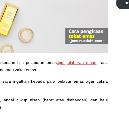
La
emel
di
sini
erkenaan tips pelaburan emas
tips pelaburan emas
, rasa
pengiraan zakat emas.
i, saya ingatkan kepada para pelabur emas agar cakna
 andai cukup nisab (berat atau timbangan) dan haul
s.