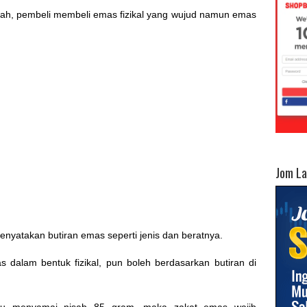
iah, pembeli membeli emas fizikal yang wujud namun emas
Jom L
nyatakan butiran emas seperti jenis dan beratnya.
 dalam bentuk fizikal, pun boleh berdasarkan butiran di
atau menyamai nisab 85 gram, maka zakat emas wajib