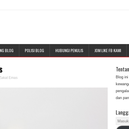
NG BLOG
POLISI BLOG
HUBUNGI PENULIS
JOM LIKE FB KAMI
s
Tenta
Blog in
Zakat Emas
kewanga
pengala
dan pan
Langga
Masukk
alamat