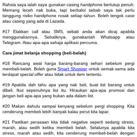
Rahsia saya ialah saya gunakan casing handphone bertutup penuh.
Memang leceh nak buka, tapi berbaloi sebab saya tak perlu
tanggung risiko handphone rosak setiap tahun. Boleh tengok
case
atau casing yang ada di Lazada.
#17 Elakkan call atau SMS, sebab anda akan dicaj apabila
menggunakannya. Sebaliknya, gunakanlah Whatsapp atau
Telegram. Atau apa-apa sahaja aplikasi percuma.
Cara jimat belanja shopping (beli-belah)
#18 Rancang awal harga barang-barang sehari sebelum pergi
membeli-belah. Boleh guna
Smart Shopper
untuk semak sama ada
terdapat
special offer
atau tidak untuk item tertentu.
#19 Apabila dah tahu apa yang nak beli, buat list barang untuk
dibeli. Ikut sepenuhnya list itu. Hiraukan apa-apa promosi dan
jangan beli apa-apa yang bukan ada dalam list.
#20 Makan dahulu sampai kenyang sebelum pergi shopping. Kita
cenderung membeli lebih banyak kalau perut kita lapar.
#21 Pastikan perasaan kita tidak negative seperti sedang stress,
marah, atau sedih ketika membeli belah. Selalunya apabila kita
stress, marah atau sedih, kita cenderung membeli-belah dengan