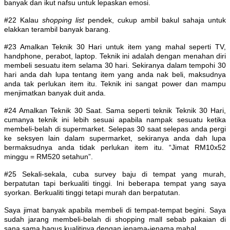
banyak dan ikut nafsu untuk lepaskan emosi.
#22 Kalau
shopping list
pendek, cukup ambil bakul sahaja untuk
elakkan terambil banyak barang.
#23 Amalkan Teknik 30 Hari untuk item yang mahal seperti TV,
handphone, perabot, laptop. Teknik ini adalah dengan menahan diri
membeli sesuatu item selama 30 hari. Sekiranya dalam tempohi 30
hari anda dah lupa tentang item yang anda nak beli, maksudnya
anda tak perlukan item itu. Teknik ini sangat power dan mampu
menjimatkan banyak duit anda.
#24 Amalkan Teknik 30 Saat. Sama seperti teknik Teknik 30 Hari,
cumanya teknik ini lebih sesuai apabila nampak sesuatu ketika
membeli-belah di supermarket. Selepas 30 saat selepas anda pergi
ke seksyen lain dalam supermarket, sekiranya anda dah lupa
bermaksudnya anda tidak perlukan item itu. “Jimat RM10x52
minggu = RM520 setahun”.
#25 Sekali-sekala, cuba survey baju di tempat yang murah,
berpatutan tapi berkualiti tinggi. Ini beberapa tempat yang saya
syorkan. Berkualiti tinggi tetapi murah dan berpatutan.
Saya jimat banyak apabila membeli di tempat-tempat begini. Saya
sudah jarang membeli-belah di shopping mall sebab pakaian di
sana sama bagus kualitinya dengan jenama-jenama mahal.