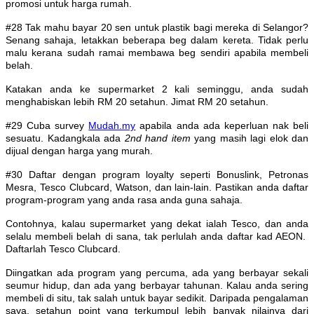
promosi untuk harga rumah.
#28 Tak mahu bayar 20 sen untuk plastik bagi mereka di Selangor?
Senang sahaja, letakkan beberapa beg dalam kereta. Tidak perlu
malu kerana sudah ramai membawa beg sendiri apabila membeli
belah.
Katakan anda ke supermarket 2 kali seminggu, anda sudah
menghabiskan lebih RM 20 setahun. Jimat RM 20 setahun.
#29 Cuba survey
Mudah.my
apabila anda ada keperluan nak beli
sesuatu. Kadangkala ada
2nd hand item
yang masih lagi elok dan
dijual dengan harga yang murah.
#30 Daftar dengan program loyalty seperti Bonuslink, Petronas
Mesra, Tesco Clubcard, Watson, dan lain-lain. Pastikan anda daftar
program-program yang anda rasa anda guna sahaja.
Contohnya, kalau supermarket yang dekat ialah Tesco, dan anda
selalu membeli belah di sana, tak perlulah anda daftar kad AEON.
Daftarlah Tesco Clubcard.
Diingatkan ada program yang percuma, ada yang berbayar sekali
seumur hidup, dan ada yang berbayar tahunan. Kalau anda sering
membeli di situ, tak salah untuk bayar sedikit. Daripada pengalaman
saya, setahun point yang terkumpul lebih banyak nilainya dari