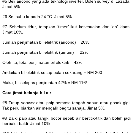
#5 Beli aircond yang ada teknologi inverter. Boleh survey di Lazada.
Jimat 5%.
#6 Set suhu kepada 24 °C. Jimat 5%.
#7 Sebelum tidur, tetapkan ‘timer’ ikut kesesuaian dan ‘on’ kipas.
Jimat 10%.
Jumlah penjimatan bil elektrik (aircond) = 20%
Jumlah penjimatan bil elektrik (umum) = 22%
Oleh itu, total penjimatan bil elektrik = 42%
Andaikan bil elektrik setiap bulan sekarang = RM 200
Maka, bil selepas penjimatan 42% = RM 116!
Cara jimat belanja bil air
#8 Tutup
shower
atau paip semasa tengah sabun atau gosok gigi.
Tak perlu biarkan air mengalir begitu sahaja. Jimat 5%.
#9 Baiki paip atau tangki bocor sebab air bertitik-titik dah boleh jadi
berbaldi-baldi. Jimat 10%.