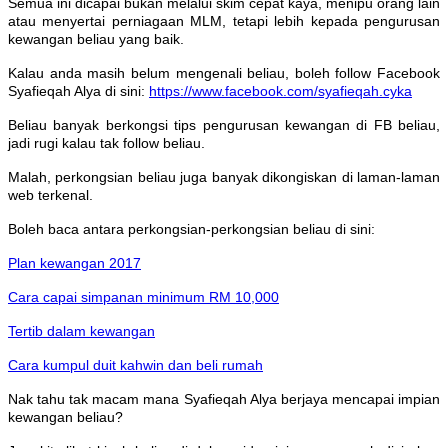
Semua ini dicapai bukan melalui skim cepat kaya, menipu orang lain
atau menyertai perniagaan MLM, tetapi lebih kepada pengurusan
kewangan beliau yang baik.
Kalau anda masih belum mengenali beliau, boleh follow Facebook
Syafieqah Alya di sini:
https://www.facebook.com/syafieqah.cyka
Beliau banyak berkongsi tips pengurusan kewangan di FB beliau,
jadi rugi kalau tak follow beliau.
Malah, perkongsian beliau juga banyak dikongiskan di laman-laman
web terkenal.
Boleh baca antara perkongsian-perkongsian beliau di sini:
Plan kewangan 2017
Cara capai simpanan minimum RM 10,000
Tertib dalam kewangan
Cara kumpul duit kahwin dan beli rumah
Nak tahu tak macam mana Syafieqah Alya berjaya mencapai impian
kewangan beliau?