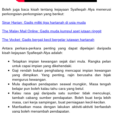
Boleh juga baca kisah tentang kejayaan Syafieqah Alya menerusi
perkongsian-perkongsian yang berikut:
Sinar Harian: Gadis miliki tiga hartanah di usia muda
The Malay Mail Online: Gadis muda kumpul aset jutaan ringgit
The Vocket: Gadis bergaji kecil bergelar jutawan hartanah
Antara perkara-perkara penting yang dapat dipelajari daripada
kisah kejayaan Syafieqah Alya adalah:
Tetapkan impian kewangan sejak dari mula. Rangka pelan
untuk capai impian yang dikehendaki.
Gaji rendah bukan penghalang mencapai impian kewangan
yang diimpikan. Yang penting, rajin berusaha dan bijak
mengurus kewangan.
Mula dapatkan pendapatan seawal mungkin, Masa tengah
belajar pun boleh kalau tahu cara yang betul.
Kalau rasa gaji daripada satu sumber tidak mencukupi,
tambah cabang sumber pendapatan. Boleh buat kerja lebih
masa, cari kerja sampingan, buat perniagaan kecil-kecilan.
Manfaatkan masa dengan lakukan aktiviti-aktiviti berfaedah
yang boleh menambah pendapatan.