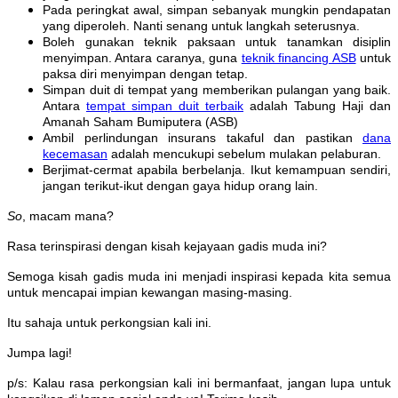
Pada peringkat awal, simpan sebanyak mungkin pendapatan
yang diperoleh. Nanti senang untuk langkah seterusnya.
Boleh gunakan teknik paksaan untuk tanamkan disiplin
menyimpan. Antara caranya, guna
teknik financing ASB
untuk
paksa diri menyimpan dengan tetap.
Simpan duit di tempat yang memberikan pulangan yang baik.
Antara
tempat simpan duit terbaik
adalah Tabung Haji dan
Amanah Saham Bumiputera (ASB)
Ambil perlindungan insurans takaful dan pastikan
dana
kecemasan
adalah mencukupi sebelum mulakan pelaburan.
Berjimat-cermat apabila berbelanja. Ikut kemampuan sendiri,
jangan terikut-ikut dengan gaya hidup orang lain.
So
, macam mana?
Rasa terinspirasi dengan kisah kejayaan gadis muda ini?
Semoga kisah gadis muda ini menjadi inspirasi kepada kita semua
untuk mencapai impian kewangan masing-masing.
Itu sahaja untuk perkongsian kali ini.
Jumpa lagi!
p/s: Kalau rasa perkongsian kali ini bermanfaat, jangan lupa untuk