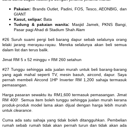
Pakaian:
Brands Outlet, Padini, FOS, Tesco, AEONBIG, dan
GIANT
Kasut, selipar:
Bata
Tudung & pakaian wanita:
Masjid Jamek, PKNS Bangi,
Pasar pagi Ahad di Stadium Shah Alam
#26 Suruh suami pergi beli barang dapur sebab selalunya orang
lelaki jarang merayau-rayau. Mereka selalunya akan beli semua
dalam list dan terus balik.
Jimat RM 5 x 52 minggu = RM 260 setahun
#27 Tunggu sehingga ada jualan murah untuk beli barang-barang
yang agak mahal seperti TV, mesin basuh, aircond, dapur. Saya
pernah membeli Aircond 1HP Inverter RM 1,200 sahaja termasuk
pemasangan.
Harga pasaran sewaktu itu RM1,600 termasuk pemasangan. Jimat
RM 400! Semua item boleh tunggu sehingga jualan murah kerana
produk-produk model lama akan dijual dengan harga lebih murah
untuk
clearance
.
Cuma ada satu sahaja yang tidak boleh ditangguhkan. Pembelian
rumah sebab rumah tidak akan pernah turun dan tidak akan ada