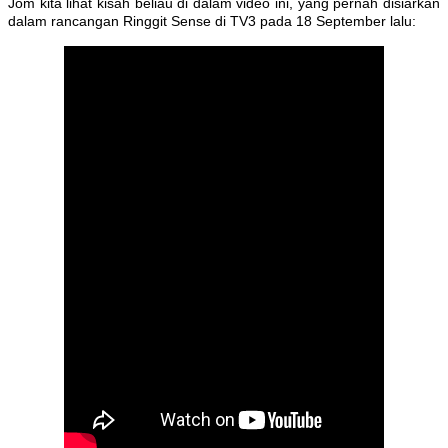
Jom kita lihat kisah beliau di dalam video ini, yang pernah disiarkan
dalam rancangan Ringgit Sense di TV3 pada 18 September lalu: