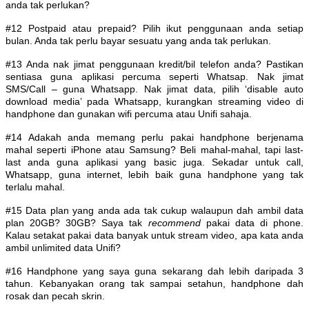
anda tak perlukan?
#12 Postpaid atau prepaid? Pilih ikut penggunaan anda setiap
bulan. Anda tak perlu bayar sesuatu yang anda tak perlukan.
#13 Anda nak jimat penggunaan kredit/bil telefon anda? Pastikan
sentiasa guna aplikasi percuma seperti Whatsap. Nak jimat
SMS/Call – guna Whatsapp. Nak jimat data, pilih ‘disable auto
download media’ pada Whatsapp, kurangkan streaming video di
handphone dan gunakan wifi percuma atau Unifi sahaja.
#14 Adakah anda memang perlu pakai handphone berjenama
mahal seperti iPhone atau Samsung? Beli mahal-mahal, tapi last-
last anda guna aplikasi yang basic juga. Sekadar untuk call,
Whatsapp, guna internet, lebih baik guna handphone yang tak
terlalu mahal.
#15 Data plan yang anda ada tak cukup walaupun dah ambil data
plan 20GB? 30GB? Saya tak
recommend
pakai data di phone.
Kalau setakat pakai data banyak untuk stream video, apa kata anda
ambil unlimited data Unifi?
#16 Handphone yang saya guna sekarang dah lebih daripada 3
tahun. Kebanyakan orang tak sampai setahun, handphone dah
rosak dan pecah skrin.