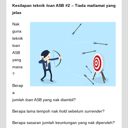
Kesilapan teknik
loan
ASB #2 – Tiada matlamat yang
jelas
Nak
guna
teknik
loan
ASB
yang
mana
?
Berap
a
jumlah
loan
ASB yang nak diambil?
Berapa lama tempoh nak
hold
sebelum
surrender
?
Berapa sasaran jumlah keuntungan yang nak diperoleh?