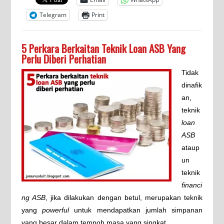
Telegram
Print
5 Perkara Berkaitan Teknik Loan ASB Yang
Perlu Diberi Perhatian
Tidak
dinafik
an,
teknik
loan
ASB
ataup
un
teknik
financi
ng ASB
, jika dilakukan dengan betul, merupakan teknik
yang
powerful
untuk mendapatkan jumlah simpanan
yang besar dalam tempoh masa yang singkat.