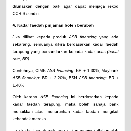
dilunaskan dengan baik agar dapat menjaga rekod
CCRIS sendiri.
4. Kadar faedah pinjaman boleh berubah
Jika dilihat kepada produk
ASB financing
yang ada
sekarang, semuanya dikira berdasarkan kadar faedah
terapung yang bersandarkan kepada kadar asas
(basal
rate, BR)
Contohnya, CIMB
ASB financing
: BR + 1.30%, Maybank
ASB financing
: BR + 2.20%, BSN
ASB financing
: BR +
1.40%
Oleh kerana
ASB financing
ini berdasarkan kepada
kadar faedah terapung, maka boleh sahaja bank
menaikkan atau menurunkan kadar faedah mengikut
kehendak mereka.
Jika kadar faedah naik, maka akan meningkatlah jumlah