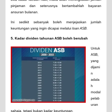
pinjaman dan seterusnya bertambahlah bayaran
ansuran bulanan.
Ini sedikit sebanyak boleh menjejaskan jumlah
keuntungan yang ingin dicapai melalui
loan ASB
.
5. Kadar dividen tahunan ASB boleh berubah
Untuk
ASB,
yang
dijami
n
adala
h
modal
pelab
uran
sahaja, tetapi bukan kadar keuntungan.