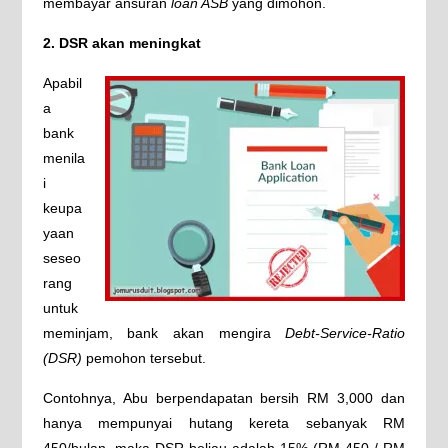
membayar ansuran
loan ASB
yang dimohon.
2. DSR akan meningkat
Apabil
a
bank
menila
i
keupa
yaan
seseo
rang
untuk
meminjam, bank akan mengira
Debt-Service-Ratio
(DSR)
pemohon tersebut.
Contohnya, Abu berpendapatan bersih RM 3,000 dan
hanya mempunyai hutang kereta sebanyak RM
450/bulan, maka DSR beliau adalah 15% (RM 450 / RM