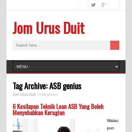
Jom Urus Duit
Tag Archive:
ASB genius
Jom Urus Duit
>
ASB genius
6 Kesilapan Teknik Loan ASB Yang Boleh
Menyebabkan Kerugian
Walau
pun