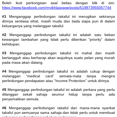
Boleh ikuti perkongsian asal beliau dengan klik di sini:
https://www.facebook.com/myikhlaspage/posts/519873955057744
#1
Menganggap perlindungan takaful ini merugikan sekiranya
dirinya sentiasa sihat, masih muda dan tiada siapa pun di dalam
keluarganya yang melanggan takaful.
#2
Menganggap perlindungan takaful ini adalah satu beban
kewangan tambahan yang tidak perlu diberikan “priority” dalam
kehidupan.
#3
Menganggap perlindungan takaful ini mahal dan masih
bertangguh atau berharap akan wujudnya suatu pelan yang murah
pada masa akan datang.
#4
Menganggap perlindungan takaful ini adalah cukup dengan
melanggan “medical card” semata-mata tanpa mengira
perlindungan pendapatan atau “Income Protection” untuk dirinya.
#5
Menganggap perlindungan takaful ini adalah perkara yang perlu
dilanggan sekali sahaja seumur hidup tanpa perlu ada
penyemakkan semula.
#6
Menganggap perlindungan takaful dari mana-mana syarikat
takaful pun semuanya sama sahaja dan tidak perlu untuk membuat