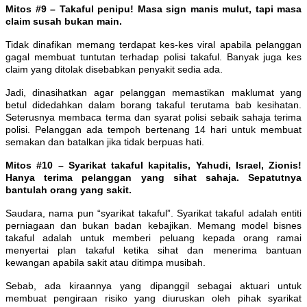
Mitos #9 – Takaful penipu! Masa sign manis mulut, tapi masa
claim susah bukan main.
Tidak dinafikan memang terdapat kes-kes viral apabila pelanggan
gagal membuat tuntutan terhadap polisi takaful. Banyak juga kes
claim yang ditolak disebabkan penyakit sedia ada.
Jadi, dinasihatkan agar pelanggan memastikan maklumat yang
betul didedahkan dalam borang takaful terutama bab kesihatan.
Seterusnya membaca terma dan syarat polisi sebaik sahaja terima
polisi. Pelanggan ada tempoh bertenang 14 hari untuk membuat
semakan dan batalkan jika tidak berpuas hati.
Mitos #10 – Syarikat takaful kapitalis, Yahudi, Israel, Zionis!
Hanya terima pelanggan yang sihat sahaja. Sepatutnya
bantulah orang yang sakit.
Saudara, nama pun “syarikat takaful”. Syarikat takaful adalah entiti
perniagaan dan bukan badan kebajikan. Memang model bisnes
takaful adalah untuk memberi peluang kepada orang ramai
menyertai plan takaful ketika sihat dan menerima bantuan
kewangan apabila sakit atau ditimpa musibah.
Sebab, ada kiraannya yang dipanggil sebagai aktuari untuk
membuat pengiraan risiko yang diuruskan oleh pihak syarikat