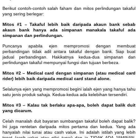
Berikut contoh-contoh salah faham dan mitos perlindungan takaful
yang sering berlegar:
Mitos #1 – Takaful lebih baik daripada akaun bank sebab
akaun bank hanya ada simpanan manakala takaful ada
simpanan dan perlindungan.
Puncanya apabila ejen mempromosi dengan membuat
perbandingan tidak adil antara takaful dengan bank. Siap buat
jadual perbandingan. Hakikatnya kedua-dua simpanan dan
perlindungan takaful mempunyai fungsi dan tujuan berbeza.
Mitos #2 – Medical card dengan simpanan (atau medical card
rider) lebih baik daripada medical card stand alone.
Selalunya ejen yang mempromosi begini ialah ejen yang hanya tahu
satu jenis produk sahaja. Kedua-kedua ada kelebihan tersendiri.
Mitos #3 – Kalau tak berlaku apa-apa, boleh dapat balik duit
yang dicarum.
Celah manalah duit bayaran sumbangan takaful boleh dapat balik?
Ini juga rentetan daripada mitos pertama dan kedua. Yang ada
hanyalah nilai tunai atau cash value. Ini adalah istilah yang lebih
tepat (cash value atau nilai tunai) dan ia TIDAK ADA JAMINAN.