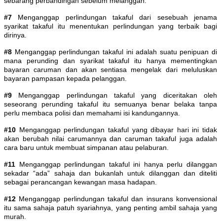
sebarang perbandingan sebelum melanggan.
#7
Menganggap perlindungan takaful dari sesebuah jenama
syarikat takaful itu menentukan perlindungan yang terbaik bagi
dirinya.
#8
Menganggap perlindungan takaful ini adalah suatu penipuan di
mana perunding dan syarikat takaful itu hanya mementingkan
bayaran caruman dan akan sentiasa mengelak dari meluluskan
bayaran pampasan kepada pelanggan.
#9
Menganggap perlindungan takaful yang diceritakan oleh
seseorang perunding takaful itu semuanya benar belaka tanpa
perlu membaca polisi dan memahami isi kandungannya.
#10
Menganggap perlindungan takaful yang dibayar hari ini tidak
akan berubah nilai carumannya dan caruman takaful juga adalah
cara baru untuk membuat simpanan atau pelaburan.
#11
Menganggap perlindungan takaful ini hanya perlu dilanggan
sekadar “ada” sahaja dan bukanlah untuk dilanggan dan diteliti
sebagai perancangan kewangan masa hadapan.
#12
Menganggap perlindungan takaful dan insurans konvensional
itu sama sahaja patuh syariahnya, yang penting ambil sahaja yang
murah.