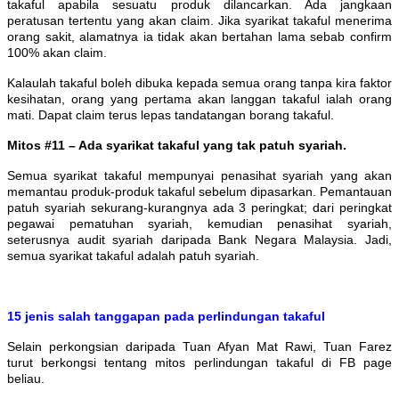
takaful apabila sesuatu produk dilancarkan. Ada jangkaan
peratusan tertentu yang akan claim. Jika syarikat takaful menerima
orang sakit, alamatnya ia tidak akan bertahan lama sebab confirm
100% akan claim.
Kalaulah takaful boleh dibuka kepada semua orang tanpa kira faktor
kesihatan, orang yang pertama akan langgan takaful ialah orang
mati. Dapat claim terus lepas tandatangan borang takaful.
Mitos #11 – Ada syarikat takaful yang tak patuh syariah.
Semua syarikat takaful mempunyai penasihat syariah yang akan
memantau produk-produk takaful sebelum dipasarkan. Pemantauan
patuh syariah sekurang-kurangnya ada 3 peringkat; dari peringkat
pegawai pematuhan syariah, kemudian penasihat syariah,
seterusnya audit syariah daripada Bank Negara Malaysia. Jadi,
semua syarikat takaful adalah patuh syariah.
15 jenis salah tanggapan pada perlindungan takaful
Selain perkongsian daripada Tuan Afyan Mat Rawi, Tuan Farez
turut berkongsi tentang mitos perlindungan takaful di FB page
beliau.