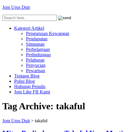
Jom Urus Duit
Kategori Artikel
Pengurusan Kewangan
Pendapatan
Simpanan
Perbelanjaan
Perlindungan
Pelaburan
Penyucian
Pewarisan
Tentang Blog
Polisi Blog
Hubungi Penulis
Jom Like FB Kami
Tag Archive:
takaful
Jom Urus Duit
>
takaful