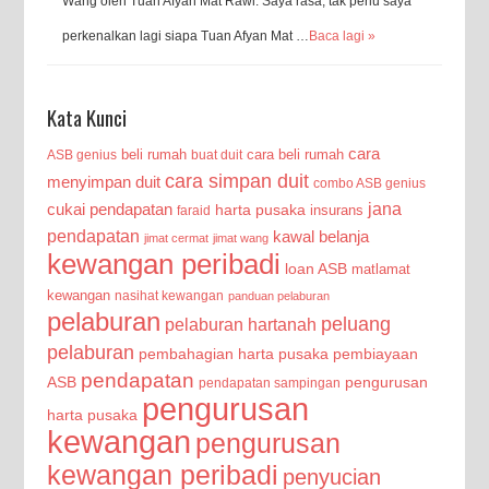
Wang oleh Tuan Afyan Mat Rawi. Saya rasa, tak perlu saya
perkenalkan lagi siapa Tuan Afyan Mat …
Baca lagi »
Kata Kunci
cara
beli rumah
cara beli rumah
ASB genius
buat duit
cara simpan duit
menyimpan duit
combo ASB genius
jana
cukai pendapatan
harta pusaka
insurans
faraid
pendapatan
kawal belanja
jimat cermat
jimat wang
kewangan peribadi
loan ASB
matlamat
kewangan
nasihat kewangan
panduan pelaburan
pelaburan
peluang
pelaburan hartanah
pelaburan
pembahagian harta pusaka
pembiayaan
pendapatan
ASB
pengurusan
pendapatan sampingan
pengurusan
harta pusaka
kewangan
pengurusan
kewangan peribadi
penyucian