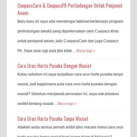
CuepacsCare & CuepacsPA Perlindungan Untuk Penjawat
Awam
Baru-baru ini saya ada mendengar taklimat berkenaan program
perlindungan takaful yang diperkenalkan oleh Cuepacs khas
untuk penjawat awam, iaitu CuepacsCare dan juga Cuepacs
PA. Saya rasa rugi pula jika tidak …
Baca lagi »
Cara Urus Harta Pusaka Dengan Wasiat
Kalau sebelum ini saya tunjukkan cara urus harta pusaka tanpa
wasiat, jadi bagaimana pula cara urus harta pusaka dengan
wasiat? Sebelum menjawab persoalan ini, saya nak jelaskan
sedikit tentang wasiat …
Baca lagi »
Cara Urus Harta Pusaka Tanpa Wasiat
Adakah anda semua pernah ambil tahu macam mana cara urus
harta pusaka tanpa wasiat bagi orang Islam di Malaysia?