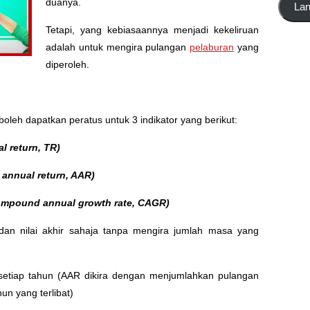
duanya.
La
emel
di
Tetapi, yang kebiasaannya menjadi kekeliruan
sini
adalah untuk mengira pulangan
pelaburan
yang
diperoleh.
leh dapatkan peratus untuk 3 indikator yang berikut:
al return, TR)
 annual return, AAR)
ompound annual growth rate, CAGR)
an nilai akhir sahaja tanpa mengira jumlah masa yang
setiap tahun (AAR dikira dengan menjumlahkan pulangan
un yang terlibat)