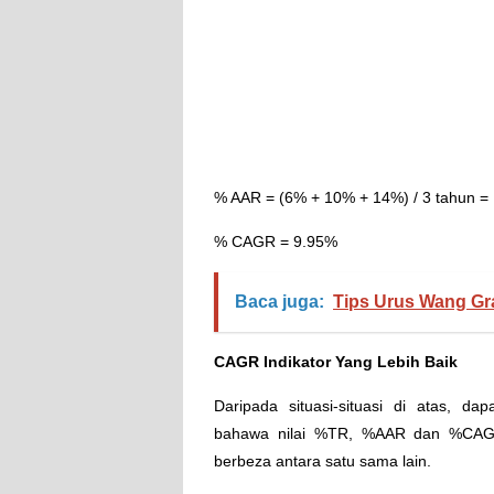
% AAR = (6% + 10% + 14%) / 3 tahun =
% CAGR = 9.95%
Baca juga:
Tips Urus Wang G
CAGR Indikator Yang Lebih Baik
Daripada situasi-situasi di atas, dapa
bahawa nilai %TR, %AAR dan %CAG
berbeza antara satu sama lain.