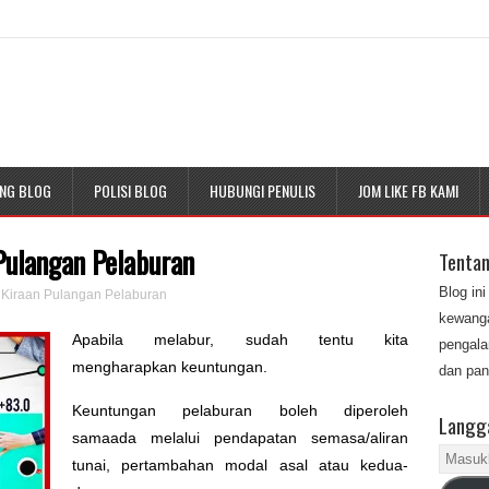
NG BLOG
POLISI BLOG
HUBUNGI PENULIS
JOM LIKE FB KAMI
Pulangan Pelaburan
Tenta
Blog in
k Kiraan Pulangan Pelaburan
kewanga
Apabila melabur, sudah tentu kita
pengala
mengharapkan keuntungan.
dan pan
Keuntungan pelaburan boleh diperoleh
Langga
samaada melalui pendapatan semasa/aliran
Masukk
tunai, pertambahan modal asal atau kedua-
alamat