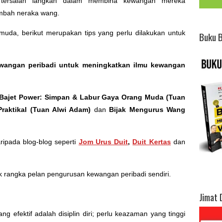
 tersalah langkah dalam membina kewangan mereka
mbah neraka wang.
muda, berikut merupakan tips yang perlu dilakukan untuk
Buku 
ewangan peribadi untuk meningkatkan ilmu kewangan
Bajet Power: Simpan & Labur Gaya Orang Muda (Tuan
Praktikal (Tuan Alwi Adam)
dan
Bijak Mengurus Wang
aripada blog-blog seperti
Jom Urus Duit
,
Duit Kertas
dan
k rangka pelan pengurusan kewangan peribadi sendiri.
Jimat 
efektif adalah disiplin diri; perlu keazaman yang tinggi