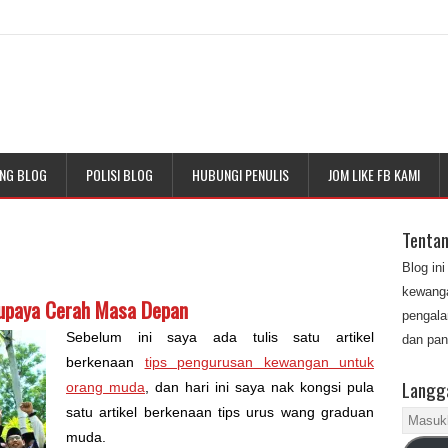
NG BLOG
POLISI BLOG
HUBUNGI PENULIS
JOM LIKE FB KAMI
Tenta
Blog in
kewanga
upaya Cerah Masa Depan
pengala
Sebelum ini saya ada tulis satu artikel
dan pan
berkenaan
tips pengurusan kewangan untuk
Langga
orang muda
, dan hari ini saya nak kongsi pula
satu artikel berkenaan tips urus wang graduan
Masukk
muda.
alamat