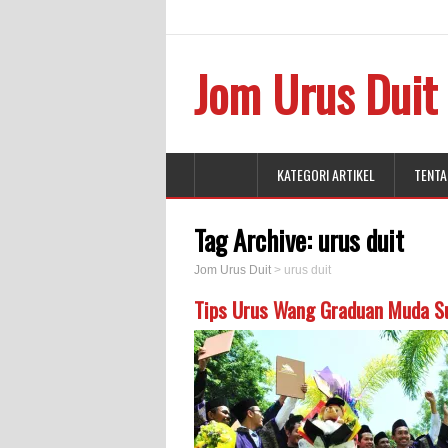
Jom Urus Duit
KATEGORI ARTIKEL
TENTA
Tag Archive:
urus duit
Jom Urus Duit
>
urus duit
Tips Urus Wang Graduan Muda S