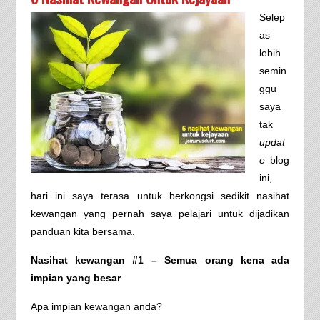
Selep
as
lebih
semin
ggu
saya
tak
updat
e
blog
ini,
hari ini saya terasa untuk berkongsi sedikit nasihat
kewangan yang pernah saya pelajari untuk dijadikan
panduan kita bersama.
Nasihat kewangan #1 – Semua orang kena ada
impian yang besar
Apa impian kewangan anda?