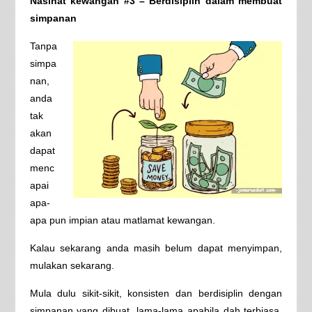
Nasihat kewangan #3 – Berdisiplin dalam membuat
simpanan
Tanpa
simpa
nan,
anda
tak
akan
dapat
menc
apai
apa-
apa pun impian atau matlamat kewangan.
Kalau sekarang anda masih belum dapat menyimpan,
mulakan sekarang.
Mula dulu sikit-sikit, konsisten dan berdisiplin dengan
simpanan yang dibuat, lama-lama apabila dah terbiasa,