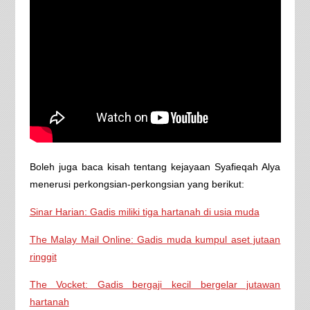
Boleh juga baca kisah tentang kejayaan Syafieqah Alya
menerusi perkongsian-perkongsian yang berikut:
Sinar Harian: Gadis miliki tiga hartanah di usia muda
The Malay Mail Online: Gadis muda kumpul aset jutaan
ringgit
The Vocket: Gadis bergaji kecil bergelar jutawan
hartanah