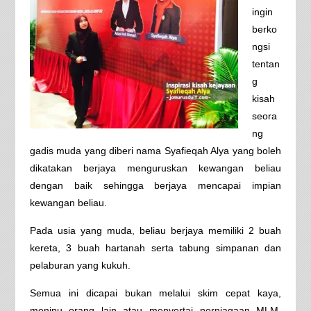
ingin
berko
ngsi
tentan
g
kisah
seora
ng
gadis muda yang diberi nama Syafieqah Alya yang boleh
dikatakan berjaya menguruskan kewangan beliau
dengan baik sehingga berjaya mencapai impian
kewangan beliau.
Pada usia yang muda, beliau berjaya memiliki 2 buah
kereta, 3 buah hartanah serta tabung simpanan dan
pelaburan yang kukuh.
Semua ini dicapai bukan melalui skim cepat kaya,
menipu orang lain atau menyertai perniagaan MLM,