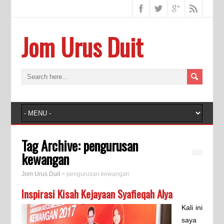
Jom Urus Duit
Tag Archive:
pengurusan
kewangan
Jom Urus Duit
>
pengurusan kewangan
Inspirasi Kisah Kejayaan Syafieqah Alya
Kali ini
saya