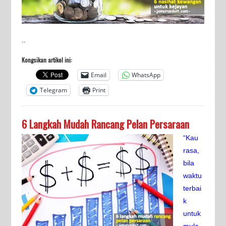
..
Kongsikan artikel ini:
Email
WhatsApp
Telegram
Print
6 Langkah Mudah Rancang Pelan Persaraan
“Kau
rasa,
bila
waktu
terbai
k
untuk
mula