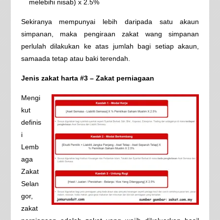
melebihi nisab) x 2.5%
Sekiranya mempunyai lebih daripada satu akaun
simpanan, maka pengiraan zakat wang simpanan
perlulah dilakukan ke atas jumlah bagi setiap akaun,
samaada tetap atau baki terendah.
Jenis zakat harta #3 – Zakat perniagaan
Mengi
kut
definis
i
Lemb
aga
Zakat
Selan
gor,
zakat