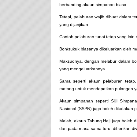
berbanding akaun simpanan biasa.
Tetapi, pelaburan wajib dibuat dalam
yang dijanjikan.
Contoh pelaburan tunai tetap yang lai
Bon/sukuk biasanya dikeluarkan oleh 
Maksudnya, dengan melabur dalam bon
yang mengeluarkannya.
Sama seperti akaun pelaburan tetap,
matang untuk mendapatkan pulangan yan
Akaun simpanan seperti Sijil Simp
Nasional (SSPN) juga boleh dikatakan pe
Malah, akaun Tabung Haji juga boleh d
dan pada masa sama turut diberikan di