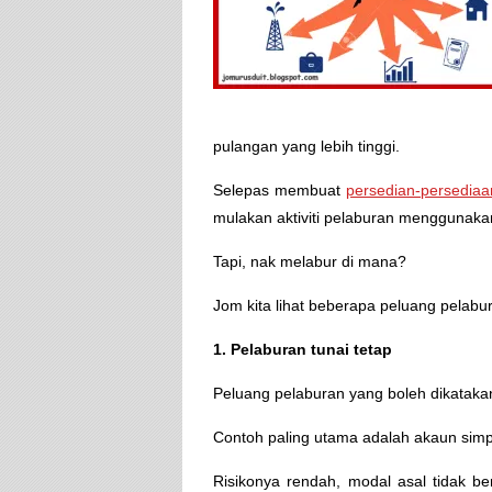
pulangan yang lebih tinggi.
Selepas membuat
persedian-persedia
mulakan aktiviti pelaburan menggunaka
Tapi, nak melabur di mana?
Jom kita lihat beberapa peluang pelabur
1. Pelaburan tunai tetap
Peluang pelaburan yang boleh dikatakan
Contoh paling utama adalah akaun sim
Risikonya rendah, modal asal tidak be