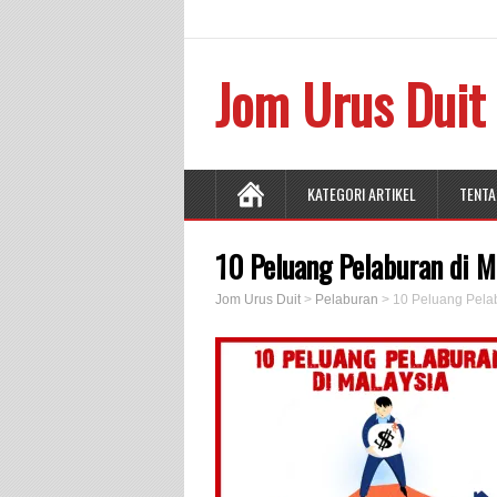
Jom Urus Duit
KATEGORI ARTIKEL
TENTA
10 Peluang Pelaburan di M
Jom Urus Duit
>
Pelaburan
>
10 Peluang Pelab