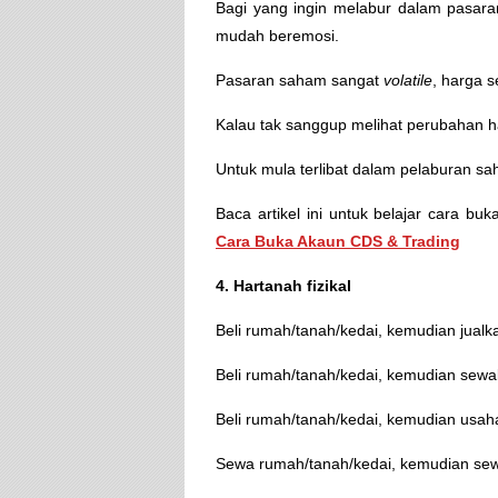
Bagi yang ingin melabur dalam pasara
mudah beremosi.
Pasaran saham sangat
volatile
, harga 
Kalau tak sanggup melihat perubahan 
Untuk mula terlibat dalam pelaburan s
Baca artikel ini untuk belajar cara bu
Cara Buka Akaun CDS & Trading
4. Hartanah fizikal
Beli rumah/tanah/kedai, kemudian jualk
Beli rumah/tanah/kedai, kemudian sewa
Beli rumah/tanah/kedai, kemudian usah
Sewa rumah/tanah/kedai, kemudian sewa