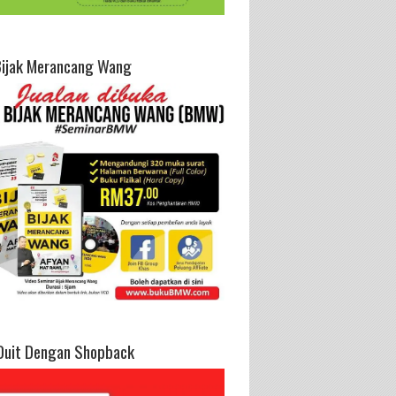
Bijak Merancang Wang
Duit Dengan Shopback