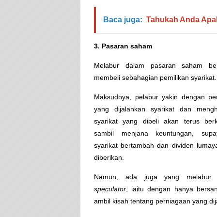
Baca juga:
Tahukah Anda Apak
3. Pasaran saham
Melabur dalam pasaran saham be
membeli sebahagian pemilikan syarikat.
Maksudnya, pelabur yakin dengan pe
yang dijalankan syarikat dan meng
syarikat yang dibeli akan terus be
sambil menjana keuntungan, supay
syarikat bertambah dan dividen lumay
diberikan.
Namun, ada juga yang melabur 
speculator
, iaitu dengan hanya bersa
ambil kisah tentang perniagaan yang dij