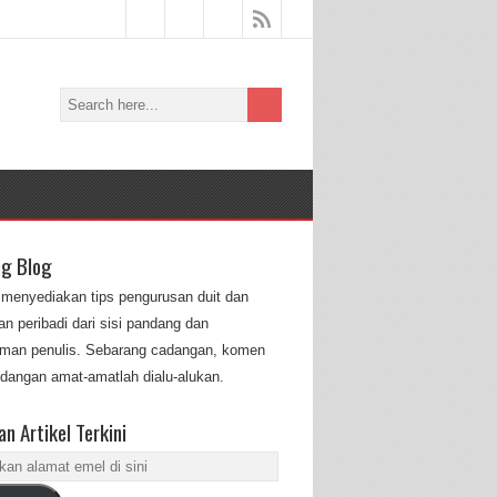
ng Blog
i menyediakan tips pengurusan duit dan
n peribadi dari sisi pandang dan
man penulis. Sebarang cadangan, komen
dangan amat-amatlah dialu-alukan.
n Artikel Terkini
an