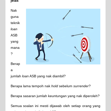
jelas
Nak
guna
teknik
loan
ASB
yang
mana
?
Berap
a
jumlah
loan
ASB yang nak diambil?
Berapa lama tempoh nak
hold
sebelum
surrender
?
Berapa sasaran jumlah keuntungan yang nak diperoleh?
Semua soalan ini mesti dijawab oleh setiap orang yang