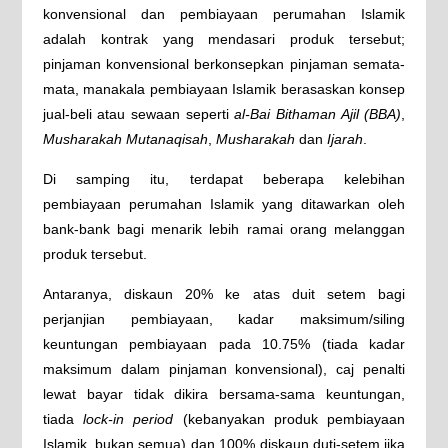
konvensional dan pembiayaan perumahan Islamik
adalah kontrak yang mendasari produk tersebut;
pinjaman konvensional berkonsepkan pinjaman semata-
mata, manakala pembiayaan Islamik berasaskan konsep
jual-beli atau sewaan seperti
al-Bai Bithaman Ajil (BBA)
,
Musharakah Mutanaqisah
,
Musharakah
dan
Ijarah
.
Di samping itu, terdapat beberapa kelebihan
pembiayaan perumahan Islamik yang ditawarkan oleh
bank-bank bagi menarik lebih ramai orang melanggan
produk tersebut.
Antaranya, diskaun 20% ke atas duit setem bagi
perjanjian pembiayaan, kadar maksimum/siling
keuntungan pembiayaan pada 10.75% (tiada kadar
maksimum dalam pinjaman konvensional), caj penalti
lewat bayar tidak dikira bersama-sama keuntungan,
tiada
lock-in period
(kebanyakan produk pembiayaan
Islamik, bukan semua) dan 100% diskaun duti-setem jika