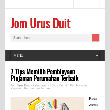
Jom Urus Duit
7 Tips Memilih Pembiayaan
Pinjaman Perumahan Terbaik
Jom Urus Duit
>
Pelaburan
>
7 Tips Memilih Pembiayaan
Pinjaman Perumahan Terbaik
Pada
zama