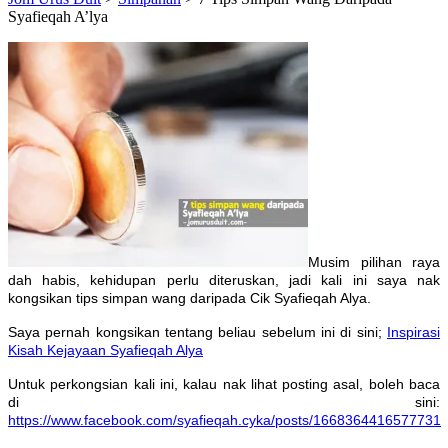
Syafieqah A’lya
Musim pilihan raya
dah habis, kehidupan perlu diteruskan, jadi kali ini saya nak
kongsikan tips simpan wang daripada Cik Syafieqah Alya.
Saya pernah kongsikan tentang beliau sebelum ini di sini;
Inspirasi
Kisah Kejayaan Syafieqah Alya
Untuk perkongsian kali ini, kalau nak lihat posting asal, boleh baca
di sini:
https://www.facebook.com/syafieqah.cyka/posts/1668364416577731