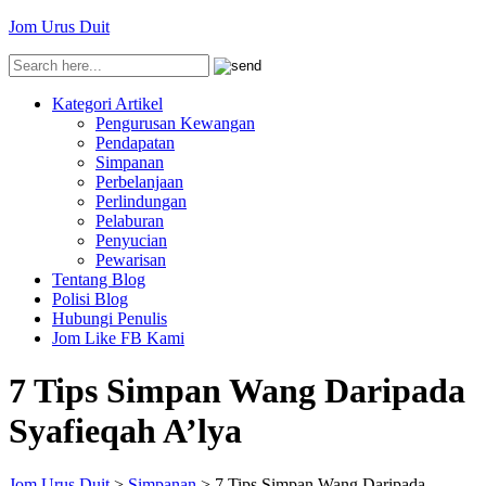
Jom Urus Duit
Kategori Artikel
Pengurusan Kewangan
Pendapatan
Simpanan
Perbelanjaan
Perlindungan
Pelaburan
Penyucian
Pewarisan
Tentang Blog
Polisi Blog
Hubungi Penulis
Jom Like FB Kami
7 Tips Simpan Wang Daripada
Syafieqah A’lya
Jom Urus Duit
>
Simpanan
>
7 Tips Simpan Wang Daripada