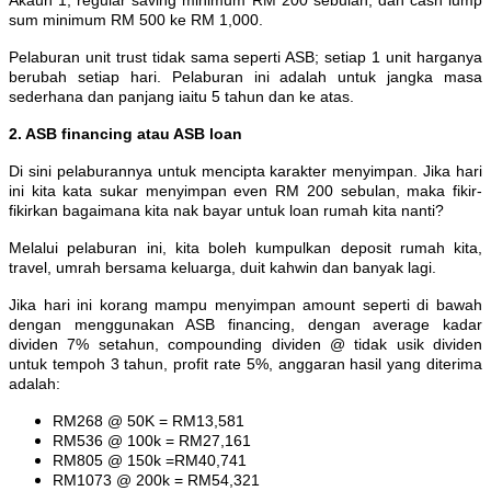
sum minimum RM 500 ke RM 1,000.
Pelaburan unit trust tidak sama seperti ASB; setiap 1 unit harganya
berubah setiap hari. Pelaburan ini adalah untuk jangka masa
sederhana dan panjang iaitu 5 tahun dan ke atas.
2. ASB financing atau ASB loan
Di sini pelaburannya untuk mencipta karakter menyimpan. Jika hari
ini kita kata sukar menyimpan even RM 200 sebulan, maka fikir-
fikirkan bagaimana kita nak bayar untuk loan rumah kita nanti?
Melalui pelaburan ini, kita boleh kumpulkan deposit rumah kita,
travel, umrah bersama keluarga, duit kahwin dan banyak lagi.
Jika hari ini korang mampu menyimpan amount seperti di bawah
dengan menggunakan ASB financing, dengan average kadar
dividen 7% setahun, compounding dividen @ tidak usik dividen
untuk tempoh 3 tahun, profit rate 5%, anggaran hasil yang diterima
adalah:
RM268 @ 50K = RM13,581
RM536 @ 100k = RM27,161
RM805 @ 150k =RM40,741
RM1073 @ 200k = RM54,321