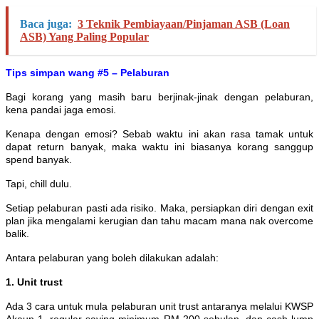
Baca juga:
3 Teknik Pembiayaan/Pinjaman ASB (Loan
ASB) Yang Paling Popular
Tips simpan wang #5 – Pelaburan
Bagi korang yang masih baru berjinak-jinak dengan pelaburan,
kena pandai jaga emosi.
Kenapa dengan emosi? Sebab waktu ini akan rasa tamak untuk
dapat return banyak, maka waktu ini biasanya korang sanggup
spend banyak.
Tapi, chill dulu.
Setiap pelaburan pasti ada risiko. Maka, persiapkan diri dengan exit
plan jika mengalami kerugian dan tahu macam mana nak overcome
balik.
Antara pelaburan yang boleh dilakukan adalah:
1. Unit trust
Ada 3 cara untuk mula pelaburan unit trust antaranya melalui KWSP
Akaun 1, regular saving minimum RM 200 sebulan, dan cash lump