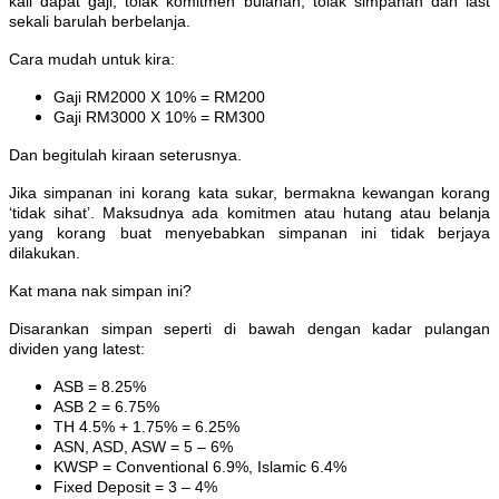
kali dapat gaji, tolak komitmen bulanan, tolak simpanan dan last
sekali barulah berbelanja.
Cara mudah untuk kira:
Gaji RM2000 X 10% = RM200
Gaji RM3000 X 10% = RM300
Dan begitulah kiraan seterusnya.
Jika simpanan ini korang kata sukar, bermakna kewangan korang
‘tidak sihat’. Maksudnya ada komitmen atau hutang atau belanja
yang korang buat menyebabkan simpanan ini tidak berjaya
dilakukan.
Kat mana nak simpan ini?
Disarankan simpan seperti di bawah dengan kadar pulangan
dividen yang latest:
ASB = 8.25%
ASB 2 = 6.75%
TH 4.5% + 1.75% = 6.25%
ASN, ASD, ASW = 5 – 6%
KWSP = Conventional 6.9%, Islamic 6.4%
Fixed Deposit = 3 – 4%