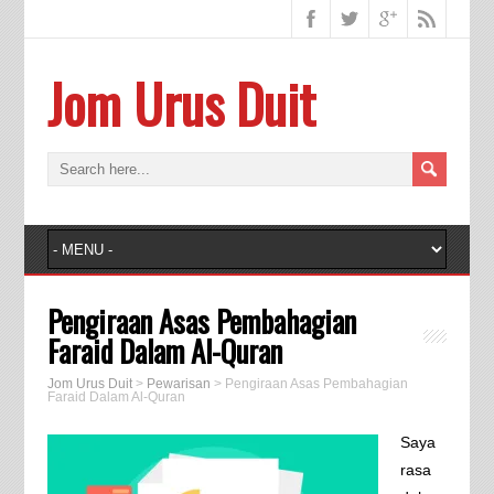
Jom Urus Duit
Pengiraan Asas Pembahagian
Faraid Dalam Al-Quran
Jom Urus Duit
>
Pewarisan
>
Pengiraan Asas Pembahagian
Faraid Dalam Al-Quran
Saya
rasa