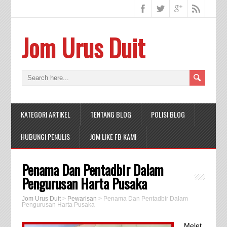
Jom Urus Duit
KATEGORI ARTIKEL
TENTANG BLOG
POLISI BLOG
HUBUNGI PENULIS
JOM LIKE FB KAMI
Penama Dan Pentadbir Dalam
Pengurusan Harta Pusaka
Jom Urus Duit
>
Pewarisan
>
Penama Dan Pentadbir Dalam
Pengurusan Harta Pusaka
Melet