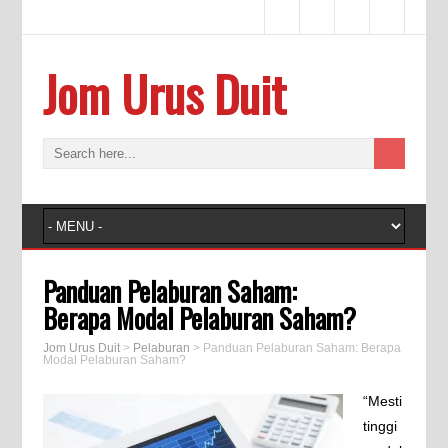
Jom Urus Duit
Panduan Pelaburan Saham:
Berapa Modal Pelaburan Saham?
Jom Urus Duit
>
Pelaburan
>
Panduan Pelaburan Saham: Berapa
Modal Pelaburan Saham?
“Mesti
tinggi