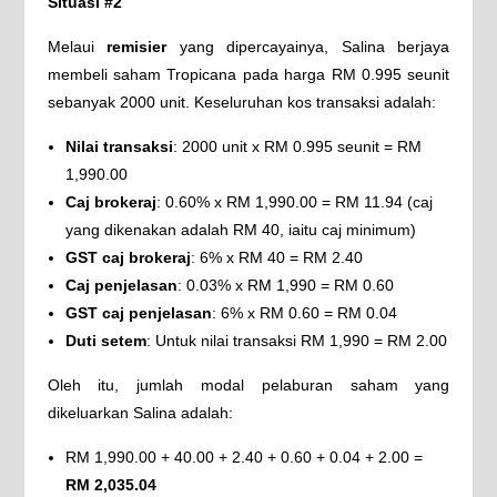
Situasi #2
Melaui
remisier
yang dipercayainya, Salina berjaya
membeli saham Tropicana pada harga RM 0.995 seunit
sebanyak 2000 unit. Keseluruhan kos transaksi adalah:
Nilai transaksi
: 2000 unit x RM 0.995 seunit = RM
1,990.00
Caj brokeraj
: 0.60% x RM 1,990.00 = RM 11.94 (caj
yang dikenakan adalah RM 40, iaitu caj minimum)
GST caj brokeraj
: 6% x RM 40 = RM 2.40
Caj penjelasan
: 0.03% x RM 1,990 = RM 0.60
GST caj penjelasan
: 6% x RM 0.60 = RM 0.04
Duti setem
: Untuk nilai transaksi RM 1,990 = RM 2.00
Oleh itu, jumlah modal pelaburan saham yang
dikeluarkan Salina adalah:
RM 1,990.00 + 40.00 + 2.40 + 0.60 + 0.04 + 2.00 =
RM 2,035.04