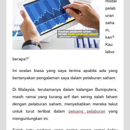
modal
pelab
uran
saha
m,
kan?
Kau
labur
berapa?”
Ini soalan biasa yang saya terima apabila ada yang
bertanyakan pengalaman saya dalam pelaburan saham.
Di Malaysia, terutamanya dalam kalangan Bumiputera,
masih ramai yang kurang arif dan sering salah faham
dengan pelaburan saham, menyebabkan mereka takut
untuk turut terlibat dalam
peluang pelaburan
yang
menguntungkan ini.