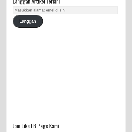
Langgan Artikel Terkini
Masukkan
alamat
Langgan
emel
di
sini
Jom Like FB Page Kami