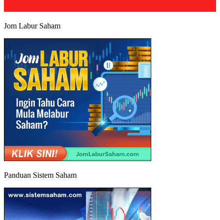
Jom Labur Saham
Panduan Sistem Saham