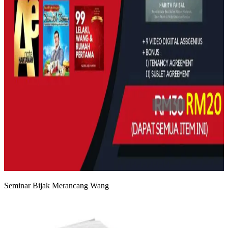
Seminar Bijak Merancang Wang