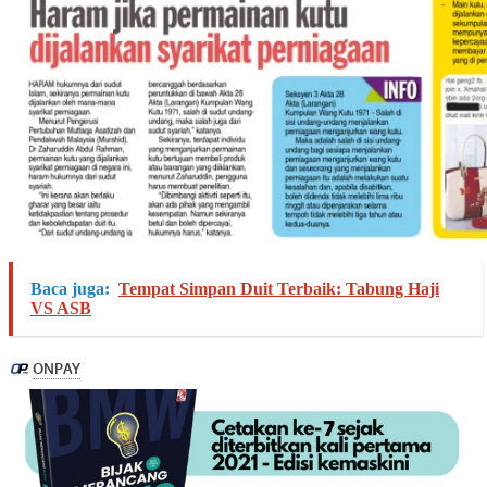
Baca juga:
Tempat Simpan Duit Terbaik: Tabung Haji
VS ASB