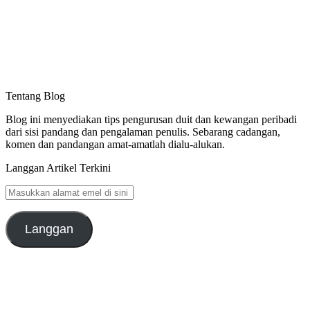
Tentang Blog
Blog ini menyediakan tips pengurusan duit dan kewangan peribadi
dari sisi pandang dan pengalaman penulis. Sebarang cadangan,
komen dan pandangan amat-amatlah dialu-alukan.
Langgan Artikel Terkini
Masukkan
alamat
emel
di
Langgan
sini