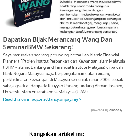
Kongsikan artikel ini: