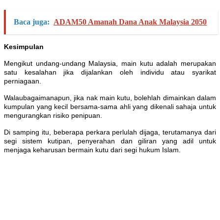
Baca juga:
ADAM50 Amanah Dana Anak Malaysia 2050
Kesimpulan
Mengikut undang-undang Malaysia, main kutu adalah merupakan
satu kesalahan jika dijalankan oleh individu atau syarikat
perniagaan.
Walaubagaimanapun, jika nak main kutu, bolehlah dimainkan dalam
kumpulan yang kecil bersama-sama ahli yang dikenali sahaja untuk
mengurangkan risiko penipuan.
Di samping itu, beberapa perkara perlulah dijaga, terutamanya dari
segi sistem kutipan, penyerahan dan giliran yang adil untuk
menjaga keharusan bermain kutu dari segi hukum Islam.