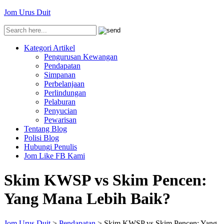
Jom Urus Duit
Kategori Artikel
Pengurusan Kewangan
Pendapatan
Simpanan
Perbelanjaan
Perlindungan
Pelaburan
Penyucian
Pewarisan
Tentang Blog
Polisi Blog
Hubungi Penulis
Jom Like FB Kami
Skim KWSP vs Skim Pencen:
Yang Mana Lebih Baik?
Jom Urus Duit
>
Pendapatan
>
Skim KWSP vs Skim Pencen: Yang