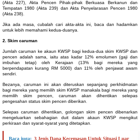
(Akta 227), Akta Pencen Pihak-pihak Berkuasa Berkanun dan
Tempatan 1980 (Akta 239) dan Akta Penyelarasan Pencen 1980
(Akta 238).
Jika ada masa, cubalah cari akta-akta ini, baca dan hadamkan
untuk lebih memahami kedua-duanya.
2. Skim caruman
Jumlah caruman ke akaun KWSP bagi kedua-dua skim KWSP dan
pencen adalah sama, iaitu atas kadar 12% emolumen (gaji dan
imbuhan tetap) oleh Kerajaan (13% bagi mereka yang
berpendapatan kurang RM 5000) dan 11% oleh penjawat awam
sendiri.
Bezanya, caruman ini akan diteruskan sepanjang perkhidmatan
bagi mereka yang memilih skim KWSP manakala bagi mereka yang
memilih skim pencen, caruman akan dihentikan selepas
pengesahan status skim pencen diberikan.
Selepas caruman dihentikan, golongan skim pencen dibenarkan
mengeluarkan sebahagian duit dalam akaun KWSP mengikut
perkiraan dan syarat-syarat yang ditetapkan.
Baca juga:
3 Jenis Dana Kecemasan Untuk Situasi Luar