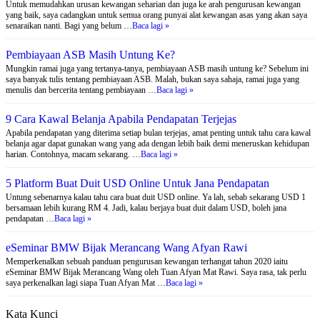
Untuk memudahkan urusan kewangan seharian dan juga ke arah pengurusan kewangan
yang baik, saya cadangkan untuk semua orang punyai alat kewangan asas yang akan saya
senaraikan nanti. Bagi yang belum …
Baca lagi »
Pembiayaan ASB Masih Untung Ke?
Mungkin ramai juga yang tertanya-tanya, pembiayaan ASB masih untung ke? Sebelum ini
saya banyak tulis tentang pembiayaan ASB. Malah, bukan saya sahaja, ramai juga yang
menulis dan bercerita tentang pembiayaan …
Baca lagi »
9 Cara Kawal Belanja Apabila Pendapatan Terjejas
Apabila pendapatan yang diterima setiap bulan terjejas, amat penting untuk tahu cara kawal
belanja agar dapat gunakan wang yang ada dengan lebih baik demi meneruskan kehidupan
harian. Contohnya, macam sekarang. …
Baca lagi »
5 Platform Buat Duit USD Online Untuk Jana Pendapatan
Untung sebenarnya kalau tahu cara buat duit USD online. Ya lah, sebab sekarang USD 1
bersamaan lebih kurang RM 4. Jadi, kalau berjaya buat duit dalam USD, boleh jana
pendapatan …
Baca lagi »
eSeminar BMW Bijak Merancang Wang Afyan Rawi
Memperkenalkan sebuah panduan pengurusan kewangan terhangat tahun 2020 iaitu
eSeminar BMW Bijak Merancang Wang oleh Tuan Afyan Mat Rawi. Saya rasa, tak perlu
saya perkenalkan lagi siapa Tuan Afyan Mat …
Baca lagi »
Kata Kunci