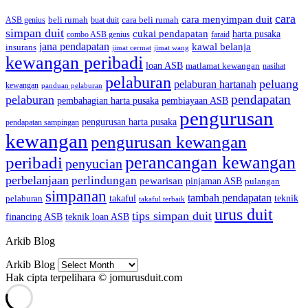
cara
cara menyimpan duit
beli rumah
cara beli rumah
ASB genius
buat duit
simpan duit
cukai pendapatan
harta pusaka
combo ASB genius
faraid
jana pendapatan
kawal belanja
insurans
jimat cermat
jimat wang
kewangan peribadi
loan ASB
matlamat kewangan
nasihat
pelaburan
peluang
pelaburan hartanah
kewangan
panduan pelaburan
pendapatan
pelaburan
pembahagian harta pusaka
pembiayaan ASB
pengurusan
pengurusan harta pusaka
pendapatan sampingan
kewangan
pengurusan kewangan
perancangan kewangan
peribadi
penyucian
perbelanjaan
perlindungan
pewarisan
pinjaman ASB
pulangan
simpanan
tambah pendapatan
pelaburan
takaful
teknik
takaful terbaik
urus duit
tips simpan duit
financing ASB
teknik loan ASB
Arkib Blog
Arkib Blog
Hak cipta terpelihara © jomurusduit.com