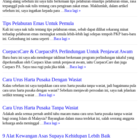
Alang-alang sebelum ini saya tulis berkenaan tips pelaburan emastips pelaburan emas, rasa
terpanggil pula nak tulis tentang cara pengiraan zakat emas. Maklumlah, dalam artikel
sebelum ini, saya ingatkan kepada para …
Baca lagi »
Tips Pelaburan Emas Untuk Pemula
Kali ini saya nak tulis tentang tips pelaburan emas, sebab dapat dilihat sekarang minat
terhadap pelaburan emas meningkat semula lebih-lebih lagi selepas tempoh PKP baru-baru
ini. Gelombang ini sama seperti …
Baca lagi »
CuepacsCare & CuepacsPA Perlindungan Untuk Penjawat Awam
Baru-baru ini saya ada mendengar taklimat berkenaan program perlindungan takaful yang
diperkenalkan oleh Cuepacs khas untuk penjawat awam, iaitu CuepacsCare dan juga
Cuepacs PA. Saya rasa rugi pula jika tidak …
Baca lagi »
Cara Urus Harta Pusaka Dengan Wasiat
Kalau sebelum ini saya tunjukkan cara urus harta pusaka tanpa wasiat, jadi bagaimana pula
cara urus harta pusaka dengan wasiat? Sebelum menjawab persoalan ini, saya nak jelaskan
sedikit tentang wasiat …
Baca lagi »
Cara Urus Harta Pusaka Tanpa Wasiat
Adakah anda semua pernah ambil tahu macam mana cara urus harta pusaka tanpa wasiat
bagi orang Islam di Malaysia? Bayangkan dalam masa terdekat ini, salah seorang anggota
keluarga anda meninggal …
Baca lagi »
9 Alat Kewangan Asas Supaya Kehidupan Lebih Baik