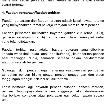
menerima faedah persaraan dan faedah terbitan dengan syarat-
syarat tertentu.
4. Faedah persaraan/faedah terbitan
Faedah persaraan dan faedah terbitan adalah keistimewaan utama
yang menyebabkan ramai pekerja kerajaan memilih skim pencen.
Faedah persaraan melibatkan bayaran gantian cuti rehat (GCR),
ganjaran sekaligus (gratuiti) dan pencen bulanan mengikut kadar
yang telah ditetapkan.
Faedah terbitan pula adalah bayaran-bayaran yang diberikan
kepada waris (balu/duda, anak dan ibu/bapa) jika penerima pencen
asal meninggal dunia, samaada semasa dalam perkhidmatan
ataupun setelah berpencen.
Golongan skim pencen juga menerima keistimewaan pemberian
tambahan pencen hilang upaya, pencen tanggungan dan elaun
tanggungan mengikut situasi-situasi tertentu.
Lebih istimewa lagi, bayaran pencen bulanan, pencen terbitan,
pencen hilang upaya dan pencen tanggungan akan diselaraskan
jika berlaku semakan atau pelarasan gaji sektor awam secara
umum.