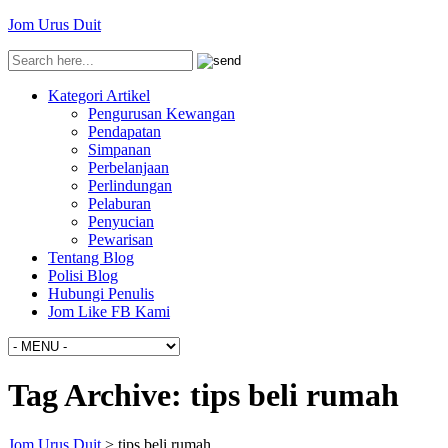
Jom Urus Duit
Kategori Artikel
Pengurusan Kewangan
Pendapatan
Simpanan
Perbelanjaan
Perlindungan
Pelaburan
Penyucian
Pewarisan
Tentang Blog
Polisi Blog
Hubungi Penulis
Jom Like FB Kami
Tag Archive:
tips beli rumah
Jom Urus Duit
>
tips beli rumah