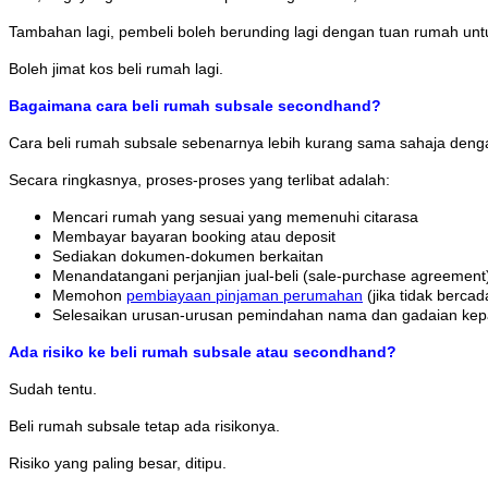
Tambahan lagi, pembeli boleh berunding lagi dengan tuan rumah unt
Boleh jimat kos beli rumah lagi.
Bagaimana cara beli rumah subsale secondhand?
Cara beli rumah subsale sebenarnya lebih kurang sama sahaja denga
Secara ringkasnya, proses-proses yang terlibat adalah:
Mencari rumah yang sesuai yang memenuhi citarasa
Membayar bayaran booking atau deposit
Sediakan dokumen-dokumen berkaitan
Menandatangani perjanjian jual-beli (sale-purchase agreement
Memohon
pembiayaan pinjaman perumahan
(jika tidak bercad
Selesaikan urusan-urusan pemindahan nama dan gadaian ke
Ada risiko ke beli rumah subsale atau secondhand?
Sudah tentu.
Beli rumah subsale tetap ada risikonya.
Risiko yang paling besar, ditipu.