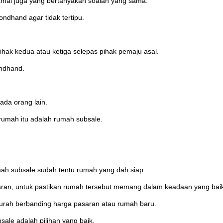
ramai juga yang bertanyakan soalan yang sama.
ondhand agar tidak tertipu.
hak kedua atau ketiga selepas pihak pemaju asal.
ndhand.
ada orang lain.
 rumah itu adalah rumah subsale.
umah subsale sudah tentu rumah yang dah siap.
aran, untuk pastikan rumah tersebut memang dalam keadaan yang baik
 murah berbanding harga pasaran atau rumah baru.
ale adalah pilihan yang baik.