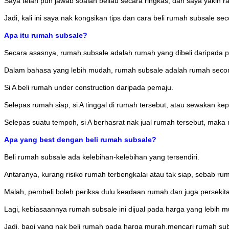
Saya telah pun jawab soalan beliau secara ringkas, dan saya yakin 
Jadi, kali ini saya nak kongsikan tips dan cara beli rumah subsale sec
Apa itu rumah subsale?
Secara asasnya, rumah subsale adalah rumah yang dibeli daripada pi
Dalam bahasa yang lebih mudah, rumah subsale adalah rumah seco
Si A beli rumah under construction daripada pemaju.
Selepas rumah siap, si A tinggal di rumah tersebut, atau sewakan kep
Selepas suatu tempoh, si A berhasrat nak jual rumah tersebut, maka
Apa yang best dengan beli rumah subsale?
Beli rumah subsale ada kelebihan-kelebihan yang tersendiri.
Antaranya, kurang risiko rumah terbengkalai atau tak siap, sebab r
Malah, pembeli boleh periksa dulu keadaan rumah dan juga persekit
Lagi, kebiasaannya rumah subsale ini dijual pada harga yang lebih
Jadi, bagi yang nak beli rumah pada harga murah,mencari rumah subs