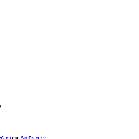
a.
yGuru
dan
StarProperty