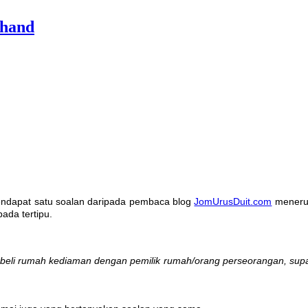
dhand
endapat satu soalan daripada pembaca blog
JomUrusDuit.com
menerus
ada tertipu.
beli rumah kediaman dengan pemilik rumah/orang perseorangan, supa