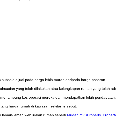
 subsale dijual pada harga lebih murah daripada harga pasaran.
hsuaian yang telah dilakukan atau kelengkapan rumah yang telah ad
k menampung kos operasi mereka dan mendapatkan lebih pendapatan.
ntang harga rumah di kawasan sekitar tersebut.
i laman-laman web jualan rumah seperti
Mudah.my
,
iProperty
,
Propert