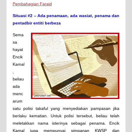
Pembahagian Faraid
Situasi #2 – Ada penamaan, ada wasiat, penama dan
pentadbir entiti berbeza
Sema
sa
hayat
Encik
Kamal
,
beliau
ada
menc
arum
satu polisi takaful yang menyediakan pampasan jika
berlaku kematian. Untuk polisi tersebut, beliau telah
meletakkan nama isterinya sebagai penama. Encik
Kamal juga mempunyai simpanan KWSP dan