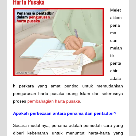
Harta Pusaka
Melet
akkan
pena
ma
dan
melan
tik
penta
dbir
adala
h perkara yang amat penting untuk memudahkan
pengurusan harta pusaka orang Islam dan seterusnya
proses
pembahagian harta pusaka
.
Apakah perbezaan antara penama dan pentadbir?
Secara mudahnya, penama adalah pemudah cara yang
diberi kebenaran untuk menuntut harta-harta yang