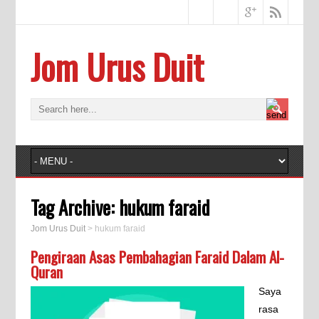
Jom Urus Duit
Tag Archive:
hukum faraid
Jom Urus Duit
>
hukum faraid
Pengiraan Asas Pembahagian Faraid Dalam Al-
Quran
Saya
rasa