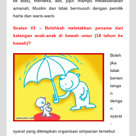
ke atas), merdeka, adil, jujur, mampu melaksanakan
amanah, Muslim dan tidak bermusuh dengan pemilik
harta dan waris-waris
Soalan #3 – Bolehkah meletakkan penama dari
kalangan anak-anak di bawah umur (18 tahun ke
bawah)?
Boleh
jika
tidak
berten
tanga
n
denga
n
syarat
-
syarat yang ditetapkan organisasi simpanan tersebut.