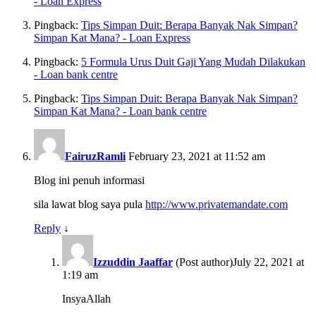
- Loan Express
Pingback:
Tips Simpan Duit: Berapa Banyak Nak Simpan?
Simpan Kat Mana? - Loan Express
Pingback:
5 Formula Urus Duit Gaji Yang Mudah Dilakukan
- Loan bank centre
Pingback:
Tips Simpan Duit: Berapa Banyak Nak Simpan?
Simpan Kat Mana? - Loan bank centre
FairuzRamli
February 23, 2021 at 11:52 am
Blog ini penuh informasi
sila lawat blog saya pula
http://www.privatemandate.com
Reply
↓
Izzuddin Jaaffar
(Post author)
July 22, 2021 at
1:19 am
InsyaAllah