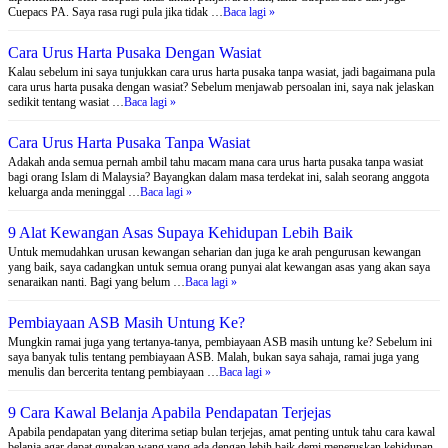
Cuepacs PA. Saya rasa rugi pula jika tidak …
Baca lagi »
Cara Urus Harta Pusaka Dengan Wasiat
Kalau sebelum ini saya tunjukkan cara urus harta pusaka tanpa wasiat, jadi bagaimana pula
cara urus harta pusaka dengan wasiat? Sebelum menjawab persoalan ini, saya nak jelaskan
sedikit tentang wasiat …
Baca lagi »
Cara Urus Harta Pusaka Tanpa Wasiat
Adakah anda semua pernah ambil tahu macam mana cara urus harta pusaka tanpa wasiat
bagi orang Islam di Malaysia? Bayangkan dalam masa terdekat ini, salah seorang anggota
keluarga anda meninggal …
Baca lagi »
9 Alat Kewangan Asas Supaya Kehidupan Lebih Baik
Untuk memudahkan urusan kewangan seharian dan juga ke arah pengurusan kewangan
yang baik, saya cadangkan untuk semua orang punyai alat kewangan asas yang akan saya
senaraikan nanti. Bagi yang belum …
Baca lagi »
Pembiayaan ASB Masih Untung Ke?
Mungkin ramai juga yang tertanya-tanya, pembiayaan ASB masih untung ke? Sebelum ini
saya banyak tulis tentang pembiayaan ASB. Malah, bukan saya sahaja, ramai juga yang
menulis dan bercerita tentang pembiayaan …
Baca lagi »
9 Cara Kawal Belanja Apabila Pendapatan Terjejas
Apabila pendapatan yang diterima setiap bulan terjejas, amat penting untuk tahu cara kawal
belanja agar dapat gunakan wang yang ada dengan lebih baik demi meneruskan kehidupan