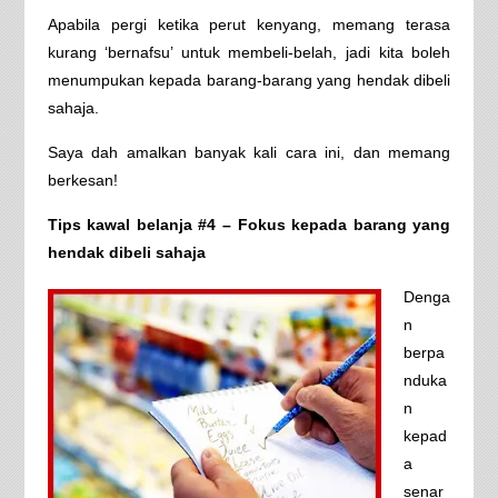
Apabila pergi ketika perut kenyang, memang terasa
kurang ‘bernafsu’ untuk membeli-belah, jadi kita boleh
menumpukan kepada barang-barang yang hendak dibeli
sahaja.
Saya dah amalkan banyak kali cara ini, dan memang
berkesan!
Tips kawal belanja #4 – Fokus kepada barang yang
hendak dibeli sahaja
Denga
n
berpa
nduka
n
kepad
a
senar