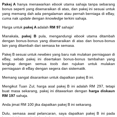
Pakej A
hanya menawarkan
ebook
utama sahaja tanpa sebarang
bonus seperti yang disenaraikan di atas, dan pakej ini sesuai untuk
yang memang dah ada pengalaman atau pernah berniaga di eBay,
cuma nak
update
dengan
knowledge
terkini sahaja.
Harga untuk
pakej A
adalah
RM 97
sahaja!
Manakala,
pakej B
pula, mengandungi
ebook
utama ditambah
dengan bonus-bonus yang disenaraikan di atas dan bonus-bonus
lain yang ditambah dari semasa ke semasa.
Pakej B sesuai untuk
newbies
yang baru nak mulakan perniagaan di
eBay, sebab pakej ini disertakan bonus-bonus tambahan yang
lengkap dengan semua
tools
dan rujukan untuk mulakan
perniagaan di eBay dengan segera dan sistematik.
Memang sangat disarankan untuk dapatkan pakej B ini.
Mengikut Tuan Zul, harga asal pakej B ini adalah RM 297, tetapi
buat masa sekarang, pakej ini ditawarkan dengan
harga diskaun
RM 197
sahaja.
Anda jimat RM 100 jika dapatkan pakej B ini sekarang.
Dulu, semasa awal pelancaran, saya dapatkan pakej B ini pada