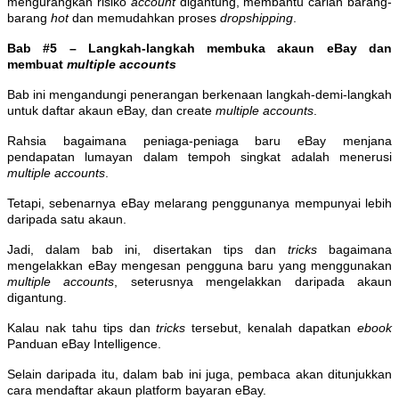
mengurangkan risiko
account
digantung, membantu carian barang-
barang
hot
dan memudahkan proses
dropshipping
.
Bab #5 – Langkah-langkah membuka akaun eBay dan
membuat
multiple accounts
Bab ini mengandungi penerangan berkenaan langkah-demi-langkah
untuk daftar akaun eBay, dan create
multiple accounts
.
Rahsia bagaimana peniaga-peniaga baru eBay menjana
pendapatan lumayan dalam tempoh singkat adalah menerusi
multiple accounts
.
Tetapi, sebenarnya eBay melarang penggunanya mempunyai lebih
daripada satu akaun.
Jadi, dalam bab ini, disertakan tips dan
tricks
bagaimana
mengelakkan eBay mengesan pengguna baru yang menggunakan
multiple accounts
, seterusnya mengelakkan daripada akaun
digantung.
Kalau nak tahu tips dan
tricks
tersebut, kenalah dapatkan
ebook
Panduan eBay Intelligence.
Selain daripada itu, dalam bab ini juga, pembaca akan ditunjukkan
cara mendaftar akaun platform bayaran eBay.