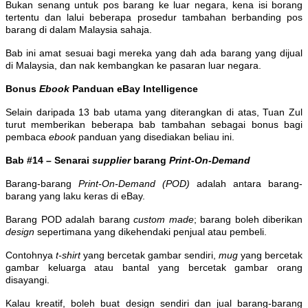
Bukan senang untuk pos barang ke luar negara, kena isi borang
tertentu dan lalui beberapa prosedur tambahan berbanding pos
barang di dalam Malaysia sahaja.
Bab ini amat sesuai bagi mereka yang dah ada barang yang dijual
di Malaysia, dan nak kembangkan ke pasaran luar negara.
Bonus
Ebook
Panduan eBay Intelligence
Selain daripada 13 bab utama yang diterangkan di atas, Tuan Zul
turut memberikan beberapa bab tambahan sebagai bonus bagi
pembaca
ebook
panduan yang disediakan beliau ini.
Bab #14 – Senarai
supplier
barang
Print-On-Demand
Barang-barang
Print-On-Demand (POD)
adalah antara barang-
barang yang laku keras di eBay.
Barang POD adalah barang
custom made
; barang boleh diberikan
design
sepertimana yang dikehendaki penjual atau pembeli.
Contohnya
t-shirt
yang bercetak gambar sendiri,
mug
yang bercetak
gambar keluarga atau bantal yang bercetak gambar orang
disayangi.
Kalau kreatif, boleh buat design sendiri dan jual barang-barang