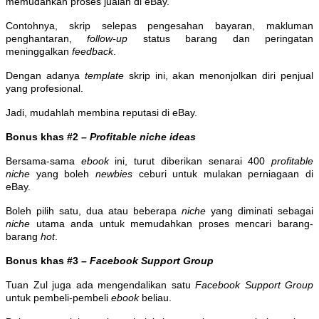
memudahkan proses jualan di eBay.
Contohnya, skrip selepas pengesahan bayaran, makluman
penghantaran,
follow-up
status barang dan peringatan
meninggalkan
feedback
.
Dengan adanya
template
skrip ini, akan menonjolkan diri penjual
yang profesional.
Jadi, mudahlah membina reputasi di eBay.
Bonus khas #2 –
Profitable niche ideas
Bersama-sama
ebook
ini, turut diberikan senarai 400
profitable
niche
yang boleh
newbies
ceburi untuk mulakan perniagaan di
eBay.
Boleh pilih satu, dua atau beberapa
niche
yang diminati sebagai
niche
utama anda untuk memudahkan proses mencari barang-
barang
hot
.
Bonus khas #3 –
Facebook Support Group
Tuan Zul juga ada mengendalikan satu
Facebook Support Group
untuk pembeli-pembeli
ebook
beliau.