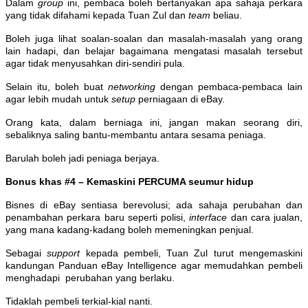
Dalam
group
ini, pembaca boleh bertanyakan apa sahaja perkara
yang tidak difahami kepada Tuan Zul dan
team
beliau.
Boleh juga lihat soalan-soalan dan masalah-masalah yang orang
lain hadapi, dan belajar bagaimana mengatasi masalah tersebut
agar tidak menyusahkan diri-sendiri pula.
Selain itu, boleh buat
networking
dengan pembaca-pembaca lain
agar lebih mudah untuk
setup
perniagaan di eBay.
Orang kata, dalam berniaga ini, jangan makan seorang diri,
sebaliknya saling bantu-membantu antara sesama peniaga.
Barulah boleh jadi peniaga berjaya.
Bonus khas #4 – Kemaskini PERCUMA seumur hidup
Bisnes di eBay sentiasa berevolusi; ada sahaja perubahan dan
penambahan perkara baru seperti polisi,
interface
dan cara jualan,
yang mana kadang-kadang boleh memeningkan penjual.
Sebagai
support
kepada pembeli, Tuan Zul turut mengemaskini
kandungan Panduan eBay Intelligence agar memudahkan pembeli
menghadapi perubahan yang berlaku.
Tidaklah pembeli terkial-kial nanti.