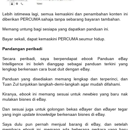
Lebih istimewa lagi, semua kemaskini dan penambahan konten ini
diberikan PERCUMA sahaja tanpa sebarang bayaran tambahan.
Memang untung bagi sesiapa yang dapatkan panduan ini.
Bayar sekali, dapat kemaskini PERCUMA seumur hidup.
Pandangan peribadi
Secara peribadi, saya berpendapat
ebook
Panduan eBay
Intelligence ini boleh dianggap sebagai panduan terkini yang
lengkap berkenaan cara buat duit dengan eBay.
Panduan yang disediakan memang lengkap dan terperinci, dan
Tuan Zul tunjukkan langkah-demi-langkah agar mudah difahami.
Kiranya,
ebook
ini memang sesuai untuk
newbies
yang baru nak
mulakan bisnes di eBay.
Dan sesuai juga untuk golongan bekas
eBayer
dan
eBayer
tegar
yang ingin
update knowledge
berkenaan bisnes di eBay.
Saya dulu pun pernah menjual barang di eBay, dan setelah
membaca
ebook
ini, memang ada beberapa perkara yang baru