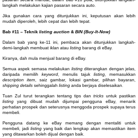
langkah melakukan kajian pasaran secara auto.
Jika gunakan cara yang ditunjukkan ini, keputusan akan lebih
mudah diperoleh, lebih cepat dan lebih tepat.
Bab #11 – Teknik
listing auction
&
BIN (Buy-It-Now)
Dalam bab yang ke-11 ini, pembaca akan ditunjukkan langkah-
demi-langkah membuat iklan atau
listing
barang di eBay.
Kiranya, dah mula menjual barang di eBay.
Semua aspek semasa melakukan
listing
diterangkan dengan jelas,
daripada memilih
keyword
, menulis tajuk
listing
, memasukkan
description item
, saiz gambar, lokasi gambar, pilihan bayaran,
shipping details
sehinggalah
listing
anda berjaya diselesaikan.
Tuan Zul turut terangkan tentang tips dan
tricks
untuk pastikan
listing
yang dibuat mudah dijumpai pengguna eBay, menarik
perhatian prospek dan seterusnya menggoda prospek supaya terus
membeli.
Pengguna datang ke eBay memang dengan mentaliti untuk
membeli, jadi
listing
yang baik dan lengkap akan memastikan item
yang ditawarkan boleh dijual dengan baik.