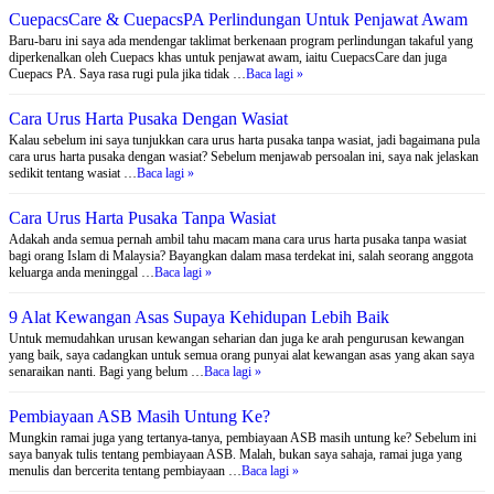
CuepacsCare & CuepacsPA Perlindungan Untuk Penjawat Awam
Baru-baru ini saya ada mendengar taklimat berkenaan program perlindungan takaful yang
diperkenalkan oleh Cuepacs khas untuk penjawat awam, iaitu CuepacsCare dan juga
Cuepacs PA. Saya rasa rugi pula jika tidak …
Baca lagi »
Cara Urus Harta Pusaka Dengan Wasiat
Kalau sebelum ini saya tunjukkan cara urus harta pusaka tanpa wasiat, jadi bagaimana pula
cara urus harta pusaka dengan wasiat? Sebelum menjawab persoalan ini, saya nak jelaskan
sedikit tentang wasiat …
Baca lagi »
Cara Urus Harta Pusaka Tanpa Wasiat
Adakah anda semua pernah ambil tahu macam mana cara urus harta pusaka tanpa wasiat
bagi orang Islam di Malaysia? Bayangkan dalam masa terdekat ini, salah seorang anggota
keluarga anda meninggal …
Baca lagi »
9 Alat Kewangan Asas Supaya Kehidupan Lebih Baik
Untuk memudahkan urusan kewangan seharian dan juga ke arah pengurusan kewangan
yang baik, saya cadangkan untuk semua orang punyai alat kewangan asas yang akan saya
senaraikan nanti. Bagi yang belum …
Baca lagi »
Pembiayaan ASB Masih Untung Ke?
Mungkin ramai juga yang tertanya-tanya, pembiayaan ASB masih untung ke? Sebelum ini
saya banyak tulis tentang pembiayaan ASB. Malah, bukan saya sahaja, ramai juga yang
menulis dan bercerita tentang pembiayaan …
Baca lagi »