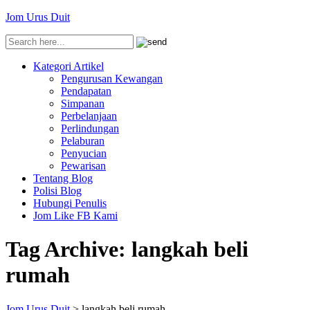
Jom Urus Duit
Kategori Artikel
Pengurusan Kewangan
Pendapatan
Simpanan
Perbelanjaan
Perlindungan
Pelaburan
Penyucian
Pewarisan
Tentang Blog
Polisi Blog
Hubungi Penulis
Jom Like FB Kami
Tag Archive:
langkah beli
rumah
Jom Urus Duit
>
langkah beli rumah