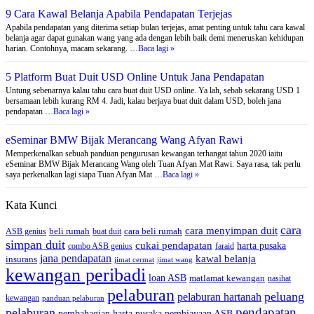
9 Cara Kawal Belanja Apabila Pendapatan Terjejas
Apabila pendapatan yang diterima setiap bulan terjejas, amat penting untuk tahu cara kawal
belanja agar dapat gunakan wang yang ada dengan lebih baik demi meneruskan kehidupan
harian. Contohnya, macam sekarang. …
Baca lagi »
5 Platform Buat Duit USD Online Untuk Jana Pendapatan
Untung sebenarnya kalau tahu cara buat duit USD online. Ya lah, sebab sekarang USD 1
bersamaan lebih kurang RM 4. Jadi, kalau berjaya buat duit dalam USD, boleh jana
pendapatan …
Baca lagi »
eSeminar BMW Bijak Merancang Wang Afyan Rawi
Memperkenalkan sebuah panduan pengurusan kewangan terhangat tahun 2020 iaitu
eSeminar BMW Bijak Merancang Wang oleh Tuan Afyan Mat Rawi. Saya rasa, tak perlu
saya perkenalkan lagi siapa Tuan Afyan Mat …
Baca lagi »
Kata Kunci
cara
cara menyimpan duit
beli rumah
cara beli rumah
ASB genius
buat duit
simpan duit
cukai pendapatan
harta pusaka
combo ASB genius
faraid
jana pendapatan
kawal belanja
insurans
jimat cermat
jimat wang
kewangan peribadi
loan ASB
matlamat kewangan
nasihat
pelaburan
peluang
pelaburan hartanah
kewangan
panduan pelaburan
pendapatan
pelaburan
pembahagian harta pusaka
pembiayaan ASB