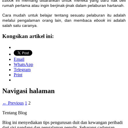
Ebook
ini memang disarankan untuk mereka yang baru nak beli
rumah pertama atau ingin berjinak-jinak dalam pelaburan hartanah.
Cara mudah untuk belajar tentang sesuatu pelaburan itu adalah
melalui pengalaman orang lain, dan membaca
ebook
ini adalah
salah satu caranya.
Kongsikan artikel ini:
Email
WhatsApp
Telegram
Print
Navigasi halaman
← Previous
1
2
Tentang Blog
Blog ini menyediakan tips pengurusan duit dan kewangan peribadi
dari sisi pandang dan pengalaman penulis. Sebarang cadangan,