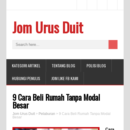
Jom Urus Duit
KATEGORI ARTIKEL
TENTANG BLOG
POLISI BLOG
HUBUNGI PENULIS
JOM LIKE FB KAMI
9 Cara Beli Rumah Tanpa Modal
Besar
Jom Urus Duit
>
Pelaburan
>
9 Cara Beli Rumah Tanpa Modal
Besar
Cara