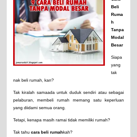
Beli
Ruma
h
Tanpa
Modal
Besar
Siapa
yang
tak
nak beli rumah, kan?
Tak kiralah samaada untuk duduk sendiri atau sebagai
pelaburan, membeli rumah memang satu keperluan
yang diidami semua orang.
Tetapi, kenapa masih ramai tidak memiliki rumah?
Tak tahu
cara beli rumah
kah?