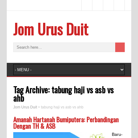
Jom Urus Duit
Tag Archive:
tabung haji vs asb vs
ahb
Jom Urus Duit
>
tabung haji vs asb vs ahb
Amanah Hartanah Bumiputera: Perbandingan
Dengan TH & ASB
Baru-