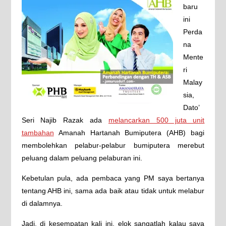
baru
ini
Perda
na
Mente
ri
Malay
sia,
Dato’
Seri Najib Razak ada
melancarkan 500 juta unit
tambahan
Amanah Hartanah Bumiputera (AHB) bagi
membolehkan pelabur-pelabur bumiputera merebut
peluang dalam peluang pelaburan ini.
Kebetulan pula, ada pembaca yang PM saya bertanya
tentang AHB ini, sama ada baik atau tidak untuk melabur
di dalamnya.
Jadi, di kesempatan kali ini, elok sangatlah kalau saya