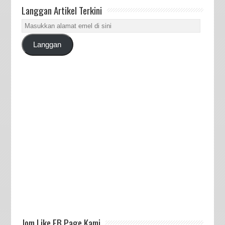
Langgan Artikel Terkini
Masukkan
alamat
Langgan
emel
di
sini
Jom Like FB Page Kami