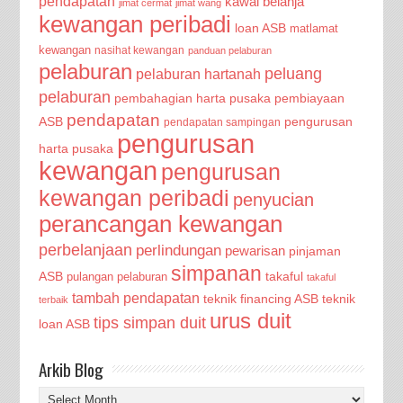
pendapatan
kawal belanja
jimat cermat
jimat wang
kewangan peribadi
loan ASB
matlamat
kewangan
nasihat kewangan
panduan pelaburan
pelaburan
peluang
pelaburan hartanah
pelaburan
pembahagian harta pusaka
pembiayaan
pendapatan
ASB
pengurusan
pendapatan sampingan
pengurusan
harta pusaka
kewangan
pengurusan
kewangan peribadi
penyucian
perancangan kewangan
perbelanjaan
perlindungan
pewarisan
pinjaman
simpanan
ASB
takaful
pulangan pelaburan
takaful
tambah pendapatan
teknik financing ASB
teknik
terbaik
urus duit
tips simpan duit
loan ASB
Arkib Blog
Arkib