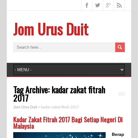
Jom Urus Duit
Tag Archive:
kadar zakat fitrah
2017
Jom Urus Duit
>
kadar zakat fitrah 2017
Kadar Zakat Fitrah 2017 Bagi Setiap Negeri Di
Malaysia
Berap