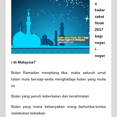
a
kadar
zakat
fitrah
2017
bagi
neger
i-
neger
i di Malaysia?
Bulan Ramadan menjelang tiba, maka seluruh umat
Islam mula bersiap-sedia menghadapi bulan yang mulia
ini.
Bulan yang penuh keberkatan dan kerahmatan.
Bulan yang mana kebanyakan orang berlumba-lumba
melakukan kebaikan.