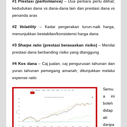
#1 Prestasi
(performance)
– Dua perkara perlu dilihat;
kedudukan dana vs dana-dana lain dan prestasi dana vs
penanda aras
#2
Volatility
– Kadar pergerakan turun-naik harga,
menunjukkan kestabilan/konsistensi harga dana
#3
Sharpe ratio
(prestasi berasaskan risiko)
– Menilai
prestasi dana berbanding risiko yang dtanggung
#4 Kos dana
– Caj jualan, caj pengurusan tahunan dan
yuran tahunan pemegang amanah; ditunjukkan melalui
expense ratio
Semu
a ini
boleh
didap
ati
daripa