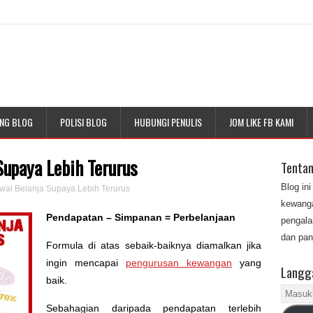
NG BLOG
POLISI BLOG
HUBUNGI PENULIS
JOM LIKE FB KAMI
Supaya Lebih Terurus
Tenta
Blog in
wal Belanja Supaya Lebih Terurus
kewanga
Pendapatan – Simpanan = Perbelanjaan
pengala
dan pan
Formula di atas sebaik-baiknya diamalkan jika
ingin mencapai
pengurusan kewangan
yang
Langga
baik.
Masukk
Sebahagian daripada pendapatan terlebih
alamat