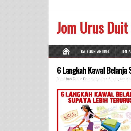
Jom Urus Duit
KATEGORI ARTIKEL
TENTA
6 Langkah Kawal Belanja 
Jom Urus Duit
>
Perbelanjaan
>
6 Langkah Ka